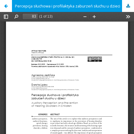
Percepcja słuchowa i profilaktyka zaburzeń słuchu u dzieci