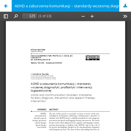
ADHD a zaburzenia komunikacji – standardy wczesnej diagnostyki, profilaktyki i interwencji logopedycznej