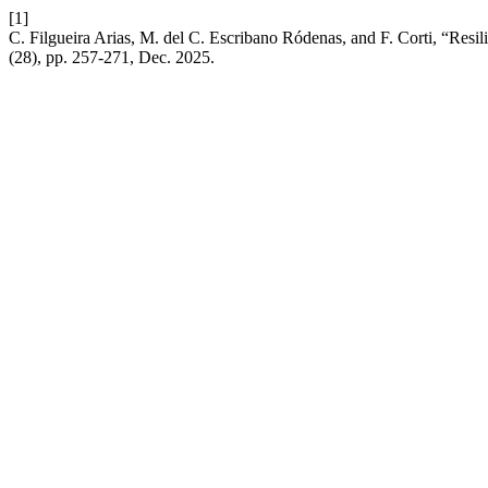
[1]
C. Filgueira Arias, M. del C. Escribano Ródenas, and F. Corti, “Res
(28), pp. 257-271, Dec. 2025.