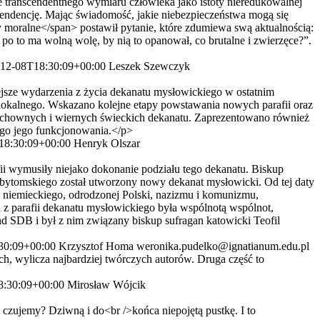
transcendentnego wymiaru człowieka jako istoty nieredukowalnej
 tendencję. Mając świadomość, jakie niebezpieczeństwa mogą się
y moralne</span> postawił pytanie, które zdumiewa swą aktualnością:
 po to ma wolną wolę, by nią to opanował, co brutalne i zwierzęce?”.
12-08T18:30:09+00:00
Leszek Szewczyk
jsze wydarzenia z życia dekanatu mysłowickiego w ostatnim
lokalnego. Wskazano kolejne etapy powstawania nowych parafii oraz
duchownych i wiernych świeckich dekanatu. Zaprezentowano również
ego jego funkcjonowania.</p>
18:30:09+00:00
Henryk Olszar
fii wymusiły niejako dokonanie podziału tego dekanatu. Biskup
u bytomskiego został utworzony nowy dekanat mysłowicki. Od tej daty
wa niemieckiego, odrodzonej Polski, nazizmu i komunizmu,
 z parafii dekanatu mysłowickiego była wspólnotą wspólnot,
nd SDB i był z nim związany biskup sufragan katowicki Teofil
30:09+00:00
Krzysztof Homa
weronika.pudelko@ignatianum.edu.pl
ch, wylicza najbardziej twórczych autorów. Druga część to
8:30:09+00:00
Mirosław Wójcik
zujemy? Dziwną i do<br />końca niepojętą pustkę. I to