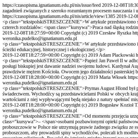
https://czasopisma.ignatianum.edu.pl/nis/issue/feed
2019-12-08T18:3
zagadnień związanych z szeroko rozumianym procesem nauczania i uc
https://czasopisma.ignatianum.edu.pl/nis/article/view/1385
2019-12-0
<p class="tekstpolskiSTRESZCZENIE">W artykule przedstawiono sytu
czterech rozdziałów: <span class="kursywa">Praca nad śląską rodzin
2019-12-08T18:27:59+00:00
Copyright (c) 2019 Czesław Ryszka
ht
weronika.pudelko@ignatianum.edu.pl
<p class="tekstpolskiSTRESZCZENIE">W artykule przedstawiono ideę
ścieżki edukacyjnej, historycznej i ekologicznej.</p>
2019-12-08T18:27:59+00:00
Copyright (c) 2019 Adam Plackowski
h
<p class="tekstpolskiSTRESZCZENIE">Papież Jan Paweł II w adhortac
posługi biskupiej jest dawanie nadziei swojemu ludowi. Kardynał Augu
prawdziwie mężem Kościoła. Owocem jego działalności pasterskiej b
2019-12-08T18:28:00+00:00
Copyright (c) 2019 Maria Włosek
https
weronika.pudelko@ignatianum.edu.pl
<p class="tekstpolskiSTRESZCZENIE">Prymas August Hlond był prze
świadectwem. Wychodźcy są przedstawicielami Polski w obcych krajac
wartościami z niej wypływającymi będą niejako z natury spełniać mis
2019-12-08T18:28:00+00:00
Copyright (c) 2019 Bogusław Kozioł T
weronika.pudelko@ignatianum.edu.pl
<p class="tekstpolskiSTRESZCZENIE">Od momentu przejęcia urzędu 
class="kursywa">– </span>osobami pozbawionymi opieki państwowej 
proboszczowie w Polsce nie utrzymują prawie żadnego związku ze sw
proboszczom, aby prowadzili spisy wychodźców, polecali ich modlitwie