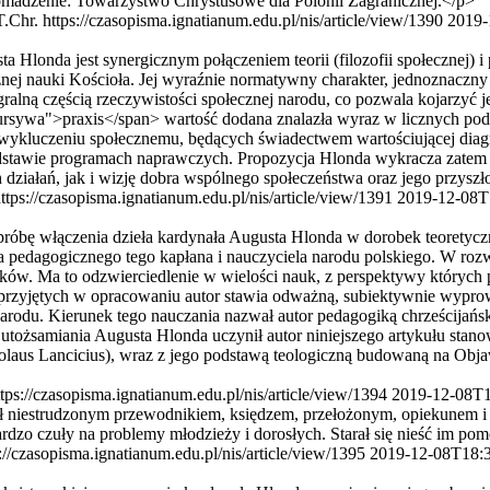
romadzenie: Towarzystwo Chrystusowe dla Polonii Zagranicznej.</p>
T.Chr.
https://czasopisma.ignatianum.edu.pl/nis/article/view/1390
2019-
nda jest synergicznym połączeniem teorii (filozofii społecznej) i p
ecznej nauki Kościoła. Jej wyraźnie normatywny charakter, jednoznaczn
gralną częścią rzeczywistości społecznej narodu, co pozwala kojarzyć
"kursywa">praxis</span> wartość dodana znalazła wyraz w licznych po
wykluczeniu społecznemu, będących świadectwem wartościującej diag
dstawie programach naprawczych. Propozycja Hlonda wykracza ­zatem
ch działań, jak i wizję dobra wspólnego społeczeństwa oraz jego przyszł
ttps://czasopisma.ignatianum.edu.pl/nis/article/view/1391
2019-12-08T
bę włączenia dzieła kardynała Augusta Hlonda w dorobek teoretyczn
a pedagogicznego tego kapłana i nauczyciela narodu polskiego. W roz
aków. Ma to odzwierciedlenie w wielości nauk, z perspektywy których 
ń przyjętych w opracowaniu autor stawia odważną, subiektywnie wypr
arodu. Kierunek tego nauczania nazwał autor pedagogiką chrześcijańs
utożsamiania Augusta Hlonda uczynił autor niniejszego artykułu stan
us Lancicius), wraz z jego podstawą teologiczną budowaną na Objawie
ttps://czasopisma.ignatianum.edu.pl/nis/article/view/1394
2019-12-08T1
iestrudzonym przewodnikiem, księdzem, przełożonym, opiekunem i 
rdzo czuły na problemy młodzieży i dorosłych. Starał się nieść im p
://czasopisma.ignatianum.edu.pl/nis/article/view/1395
2019-12-08T18: