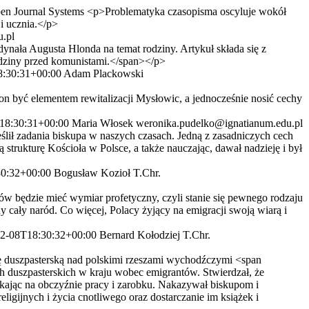
en Journal Systems
<p>Problematyka czasopisma oscyluje wokół
i ucznia.</p>
.pl
ała Augusta Hlonda na temat rodziny. Artykuł składa się z
rodziny przed komunistami.</span></p>
8:30:31+00:00
Adam Plackowski
 być elementem rewitalizacji Mysłowic, a jednocześnie nosić cechy
18:30:31+00:00
Maria Włosek
weronika.pudelko@ignatianum.edu.pl
lił zadania biskupa w naszych czasach. Jedną z zasadniczych cech
strukturę Kościoła w Polsce, a także nauczając, dawał nadzieję i był
0:32+00:00
Bogusław Kozioł T.Chr.
będzie mieć wymiar profetyczny, czyli stanie się pewnego rodzaju
cały naród. Co więcej, Polacy żyjący na emigracji swoją wiarą i
2-08T18:30:32+00:00
Bernard Kołodziej T.Chr.
 duszpasterską nad polskimi rzeszami wychodźczymi <span
 duszpasterskich w kraju wobec emigrantów. Stwierdzał, że
kając na obczyźnie pracy i zarobku. Nakazywał biskupom i
ligijnych i życia cnotliwego oraz dostarczanie im książek i