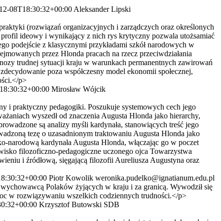
12-08T18:30:32+00:00
Aleksander Lipski
raktyki (rozwiązań organizacyjnych i zarządczych oraz określonych
y profil ideowy i wynikający z nich rys krytyczny pozwala utożsamiać
 jego podejście z klasycznymi przykładami szkół narodowych w
dejmowanych przez Hlonda pracach na rzecz przeciwdziałania
nozy trudnej sytuacji kraju w warunkach permanentnych zawirowań
 zdecydowanie poza współczesny model ekonomii społecznej,
ości.</p>
18:30:32+00:00
Mirosław Wójcik
y i praktyczny pedagogiki. Poszukuje systemowych cech jego
ważaniach wyszedł od znaczenia Augusta Hlonda jako hierarchy,
prowadzone są analizy myśli kardynała, stanowiących treść jego
owadzoną tezę o uzasadnionym traktowaniu Augusta Hlonda jako
ko-narodową kardy­nała Augusta Hlonda, włączając go w poczet
owisko ­filozoficzno-pedagogiczne uczonego ojca Towarzystwa
niu i źródłową, sięgającą filozofii Aureliusza Augustyna oraz
8:30:32+00:00
Piotr Kowolik
weronika.pudelko@ignatianum.edu.pl
wychowawcą Polaków żyjących w kraju i za granicą. Wywodził się
omoc w rozwiązywaniu wszelkich codziennych trudności.</p>
30:32+00:00
Krzysztof Butowski SDB