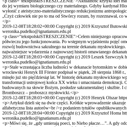
<p class="tekstpolskiSTRESZCZENIE">Aktualność krytyki idei marks
do jej wymiaru biologicznego czy materialnego. Gdyby kardynał Hlon
wyłonić z ateistyczno-materialistycznego redukcjonizmu antropologi
„Czyż człowiek nie po to ma od Stwórcy rozum, by rozeznawał, co w j
</p>
2019-12-08T18:28:02+00:00
Copyright (c) 2019 Krzysztof Butows
weronika.pudelko@ignatianum.edu.pl
<p class="tekstpolskiSTRESZCZENIE">Celem niniejszego opracowania
półwieczu jego funkcjonowania. Po wstępnym wyjaśnieniu pojęć omów
rozwój budownictwa sakralnego na terenie dekanatu mysłowickiego.
najważniejsze wydarzenia z najnowszej historii omawianego dekanat
2019-12-08T18:28:03+00:00
Copyright (c) 2019 Leszek Szewczyk
h
weronika.pudelko@ignatianum.edu.pl
<p>Stale wzrastająca liczba ludności w dekanacie bytomskim w dobie 
wrocławski Henryk III Förster podpisał w piątek, 28 sierpnia 1868 
minęło już sto pięćdziesiąt lat. W historię dekanatu mysłowickiego 
transformacji ustrojowej końca XX wieku i umacniania demokracji. 
budowanych na słowie Bożym, posłudze sakramentalnej i służbie. I c
Bromboszcz – proboszcz mysłowicki.</p>
2019-12-08T18:28:03+00:00
Copyright (c) 2019 Henryk Olszar
http
<p>Artykuł dzieli się na dwie części. Krótkie wprowadzenie ukazuje 
alfabetyczna lista autorów<br />z podaniem tytułów opublikowanych
2019-12-08T18:28:04+00:00
Copyright (c) 2019 Krzysztof Homa
ht
weronika.pudelko@ignatianum.edu.pl
<p>Mówi się, że „gdy umierają poeci, to Niebo płacze…”. A gdy od