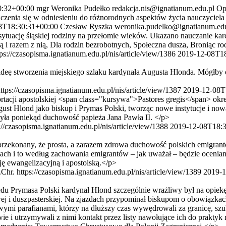
0:32+00:00
mgr Weronika Pudełko
redakcja.nis@ignatianum.edu.pl
Op
zenia się w odniesieniu do różnorodnych aspektów życia nauczyciela 
8T18:30:31+00:00
Czesław Ryszka
weronika.pudelko@ignatianum.edu
ację śląskiej rodziny na przełomie wieków. Ukazano nauczanie kardyn
ą i razem z nią, Dla rodzin bezrobotnych, Społeczna dusza, Broniąc 
tps://czasopisma.ignatianum.edu.pl/nis/article/view/1386
2019-12-08T1
 stworzenia miejskiego szlaku kardynała Augusta Hlonda. Mógłby on
ttps://czasopisma.ignatianum.edu.pl/nis/article/view/1387
2019-12-08T
ji apostolskiej <span class="kursywa">Pastores gregis</span> okreś
st Hlond jako biskup i Prymas Polski, tworząc nowe instytucje i nową 
yła poniekąd duchowość papieża Jana Pawła II. </p>
://czasopisma.ignatianum.edu.pl/nis/article/view/1388
2019-12-08T18:3
konany, że prosta, a zarazem zdrowa duchowość polskich emigrantów 
h i to według zachowania emigrantów – jak uważał – będzie oceniany 
ję ewangelizacyjną i apostolską.</p>
.Chr.
https://czasopisma.ignatianum.edu.pl/nis/article/view/1389
2019-1
Prymasa Polski kardynał Hlond szczególnie wrażliwy był na opiekę
i duszpasterskiej. Na zjazdach przypominał biskupom o obowiązkach
ymi parafianami, którzy na dłuższy czas wywędrowali za granicę, szu
 i utrzymywali z nimi kontakt przez listy nawołujące ich do praktyk re