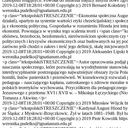
czasopism religijnych. Powołał do istnienia między innymi nowe zg
2019-12-08T18:28:01+00:00
Copyright (c) 2019 Bernard Kołodziej 
weronika.pudelko@ignatianum.edu.pl
<p class="tekstpolskiSTRESZCZENIE">Ekonomia społeczna Augusta Hlo
działań), opartym na systemie wartości etyki chrześcijańskiej i społ
ją z ekonomią polityczną. Gospodarka w rozumieniu Hlonda jest inte
ekonomii. Powstająca w wyniku tego scalenia teorii i <span class=
ubóstwu, bezrobociu, bezdomności, nierównościom społecznym czy 
politycznych i kryzysów ekonomicznych oraz budowanych na jej po
zarówno jeśli chodzi o zakres i treść jego definicji, skalę inicjowany
2019-12-08T18:28:01+00:00
Copyright (c) 2019 Aleksander Lipski
h
weronika.pudelko@ignatianum.edu.pl
<p class="tekstpolskiSTRESZCZENIE">Autor opracowania podjął pró
nauczania społecznego, które pozwalają na wyodrębnienie stanowisk
interdyscyplinarnie postrzegającego najważniejsze obszary życia Pol
homilii, listów pasterskich i przemówień. W konsekwencji rozważa
pedagoga – nauczającego kapłana, zatroskanego o zdrowie moralne n
polskich ­teoretyków wychowania. Przyczółkiem dla pedagogicznego 
Jezusowego z przełomu XVI i XVII w. – Mikołaja Łęczyckiego (Nicola
Tomasza z Akwinu.</p>
2019-12-08T18:28:01+00:00
Copyright (c) 2019 Mirosław Wójcik
h
<p class="tekstpolskiSTRESZCZENIE">Kardynał August Hlond był n
ze Śląska: z Mysłowic-Brzęczkowic. Żył w latach 1881–1948. Był ba
2019-12-08T18:28:02+00:00
Copyright (c) 2019 Piotr Kowolik
https
weronika.pudelko@ignatianum.edu.pl