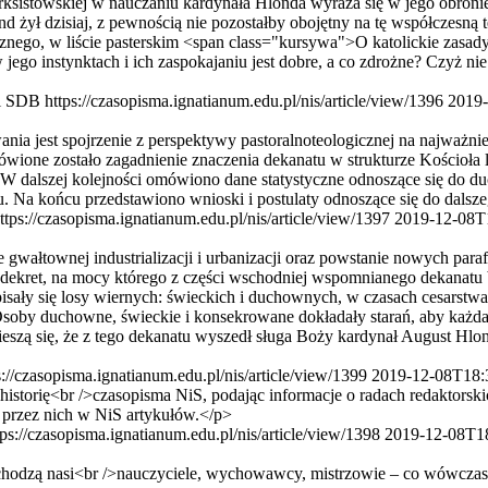
istowskiej w nauczaniu kardynała Hlonda wyraża się w jego obronie 
d żył dzisiaj, z pewnością nie pozostałby obojętny na tę współczesną
cznego, w liście pasterskim <span class="kursywa">O katolickie zasad
ego instynktach i ich zaspokajaniu jest dobre, a co zdrożne? Czyż nie
ki SDB
https://czasopisma.ignatianum.edu.pl/nis/article/view/1396
2019-
 jest spojrzenie z perspektywy pastoralnoteologicznej na najważnie
ione zostało zagadnienie znaczenia dekanatu w strukturze Kościoła 
 W dalszej kolejności omówiono dane statystyczne odnoszące się do 
u. Na końcu przedstawiono wnioski i postulaty odnoszące się do dalsz
ttps://czasopisma.ignatianum.edu.pl/nis/article/view/1397
2019-12-08T
gwałtownej industrializacji i urbanizacji oraz powstanie nowych para
r., dekret, na mocy którego z części wschodniej wspomnianego dekanat
wpisały się losy wiernych: świeckich i duchownych, w czasach cesarst
Osoby duchowne, świeckie i konsekrowane dokładały starań, aby każda
ieszą się, że z tego dekanatu wyszedł sługa Boży kardynał August Hlo
s://czasopisma.ignatianum.edu.pl/nis/article/view/1399
2019-12-08T18:
historię<br />czasopisma NiS, podając informacje o radach redaktorski
 przez nich w NiS artykułów.</p>
tps://czasopisma.ignatianum.edu.pl/nis/article/view/1398
2019-12-08T1
chodzą nasi<br />nauczyciele, wychowawcy, mistrzowie – co wówczas c