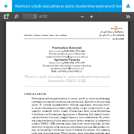
Wartości sztuki wizualnej w opinii studentów wybranych kierunków UMCS i UIK