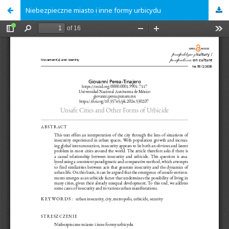
Niebezpieczne miasto i inne formy urbicydu