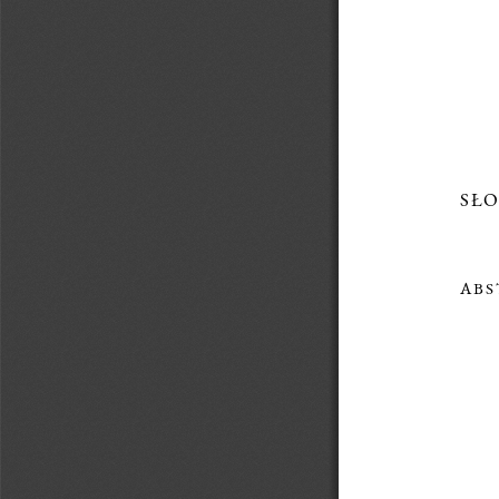
SŁO
ABS