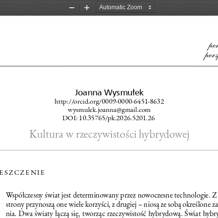
Zoom
Zoom
Out
In
pe
pers
Joanna Wysmułek
http://orcid.org/
0009-0000-6451-8632
wysmulek.joanna@gmail.com
DOI: 10.35765/pk.2026.5201.26
Kultura w rzeczywistości hybrydowej
ESZCZENIE
Współczesny świat jest determinowany przez nowoczesne technologie. Z 
strony przynoszą one wiele korzyści, z drugiej – niosą ze sobą określone z
nia. Dwa światy łączą się, tworząc rzeczywistość hybrydową. Świat hyb