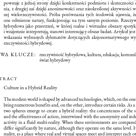
powstaje z jednej strony dzięki konkretności podmiotu i skuteczności 
nia, z drugiej zaś dzięki anonimowości oraz nieokreślonej aktywności 
nej wielorzeczywistości. Próba porównania tych środowisk ujawnia, ż
one odmienne natury, funkcjonując na tym samym poziomie. Rzeczywi
hybrydowa jako przestrzeń, w której realne i wirtualne obszary spotyka
i wzajemnie interpretują, stanowi interesujący obszar badań. Artykuł jest
wskazania wybranych dylematów dotyczących aksjonormatywnego wy
rzeczywistości hybrydowej.
WA KLUCZE: 
rzeczywistość hybrydowa, kultura, edukacja, komunik
świat hybrydowy
TRACT
Culture in a Hybrid Reality
The modern world is shaped by advanced technologies, which, on the one
bring numerrous benefits and, on the other, introduce certain risks. As a r
two spheres emerge to create a hybrid reality: the concreteness of the s
and the effectiveness of action, intertwined with the anonymity and inde
activity in a fluid multi-reality. When these environments are compared
differ significantly by nature, although they operate on the same level. 
reality, as a place where real and virtual spaces meet and interpret each oth