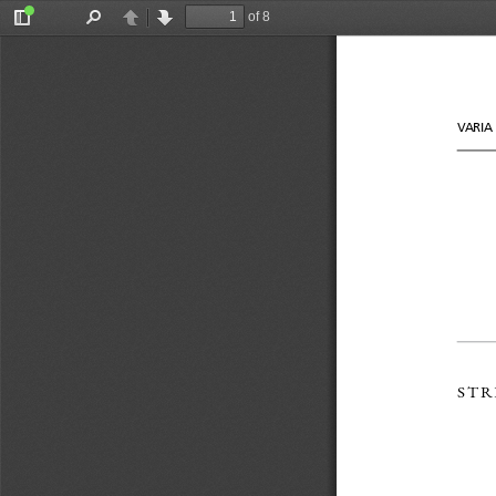
of 8
Toggle
Find
Previous
Next
Sidebar
VARIA
STR