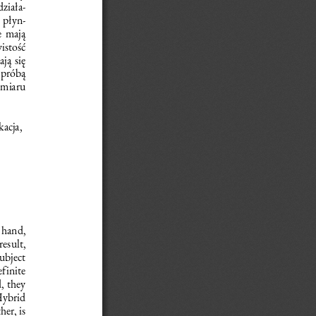
działa
-
w płyn
-
e mają 
stość 
ją się 
 próbą 
miaru 
acja, 
 hand, 
esult, 
ubject 
finite 
, they 
Hybrid 
er, is 