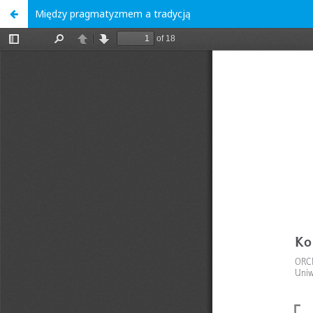
Między pragmatyzmem a tradycją