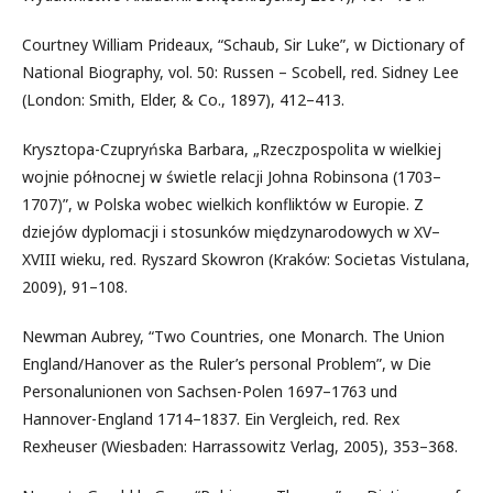
Courtney William Prideaux, “Schaub, Sir Luke”, w Dictionary of
National Biography, vol. 50: Russen – Scobell, red. Sidney Lee
(London: Smith, Elder, & Co., 1897), 412–413.
Krysztopa-Czupryńska Barbara, „Rzeczpospolita w wielkiej
wojnie północnej w świetle relacji Johna Robinsona (1703–
1707)”, w Polska wobec wielkich konfliktów w Europie. Z
dziejów dyplomacji i stosunków międzynarodowych w XV–
XVIII wieku, red. Ryszard Skowron (Kraków: Societas Vistulana,
2009), 91–108.
Newman Aubrey, “Two Countries, one Monarch. The Union
England/Hanover as the Ruler’s personal Problem”, w Die
Personalunionen von Sachsen-Polen 1697–1763 und
Hannover-England 1714–1837. Ein Vergleich, red. Rex
Rexheuser (Wiesbaden: Harrassowitz Verlag, 2005), 353–368.