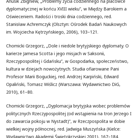
Anusik Zbigniew, „Problemy życia codziennego na placówce
dyplomatycznej w końcu XVIII wieku”, w Między Barokiem a
Oświeceniem. Radości i troski dnia codziennego, red.
Stanisław Achremczyk (Olsztyn: Ośrodek Badań Naukowych
im. Wojciecha Kętrzyńskiego, 2006), 103–121.
Chomicki Grzegorz, „Dole i niedole brytyjskiego dyplomaty. O
karierze Jamesa Scotta i jego misjach w Saksonii,
Rzeczypospolitej i Gdańsku”, w Gospodarka, społeczeństwo,
kultura w dziejach nowożytnych. Studia ofiarowane Pani
Profesor Marii Boguckiej, red. Andrzej Karpiński, Edward
Opaliński, Tomasz Wiślicz (Warszawa: Wydawnictwo DiG,
2010), 61–80.
Chomicki Grzegorz, „Dyplomacja brytyjska wobec problemów
politycznych Rzeczypospolitej (od wstąpienia na tron Jerzego I
do zawarcia pokoju w Nystadt)”, w Rzeczpospolita w dobie
wielkiej wojny północnej, red. Jadwiga Muszyńska (Kielce:
Wydawnictwo Akademii Świętokrzyskiej 2001), 167–184.