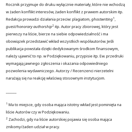
Rocznik przyjmuje do druku wyłącznie materiały, które nie wchodzą
w żaden konflikt interesów, żaden konflikt z prawem autorskim itp.
1
Redakcja prowadzi działania przeciw: plagiatom,
ghostwriting
,
2
guest/honorary authorship
itp. Autor pracy zbiorowej, który jest
pierwszy na liście, bierze na siebie odpowiedzialność i ma
obowiązek przedstawić wkład wszystkich współautorów. Jeśli
publikacja powstała dzięki dedykowanym środkom finansowym,
należy ujawnić to np. w Podziękowaniu, przypisie itp. Ew. przedruki
wymagają jawnego zgłoszenia i okazania odpowiedniego
pozwolenia wydawniczego. Autorzy / Recenzenci nierzetelni
narażają się na reakcję właściwą stosownym instytucjom.
______
1
Ma to miejsce, gdy osoba mająca istotny wkład jest pominięta na
liście Autorów czy w Podziękowaniu.
2
Zachodzi, gdy na liście autorskiej pojawia się osoba mająca
znikomy/żaden udział w pracy.