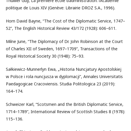
Thuillier Guy, La première école d’administration: l’Académie
politique de Louis XIV (Genève: Librairie DROZ S.A., 1996).
Horn David Bayne, “The Cost of the Diplomatic Service, 1747–
52”, The English Historical Review 43/172 (1928): 606–611.
Milne June, “The Diplomacy of Dr. John Robinson at the Court
of Charles XII of Sweden, 1697–1709”, Transactions of the
Royal Historical Society 30 (1948): 75–93.
Sałkiewicz-Munnerlyn Ewa, „Historia Nuncjatury Apostolskiej
w Polsce i rola nuncjusza w dyplomacji”, Annales Universitatis
Paedagogicae Cracoviensis. Studia Politologica 23 (2019):
164–174.
Schweizer Karl, “Scotsmen and the British Diplomatic Service,
1714–1789”, International Review of Scottish Studies 8 (1978):
115–136.