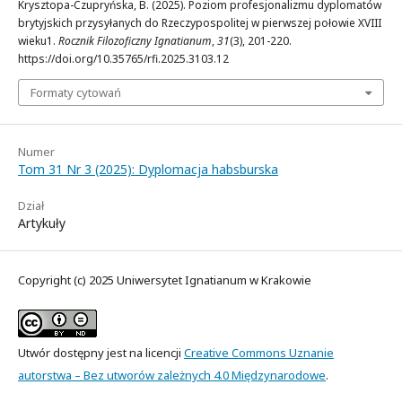
Krysztopa-Czupryńska, B. (2025). Poziom profesjonalizmu dyplomatów
brytyjskich przysyłanych do Rzeczypospolitej w pierwszej połowie XVIII
wieku1.
Rocznik Filozoficzny Ignatianum
,
31
(3), 201-220.
https://doi.org/10.35765/rfi.2025.3103.12
Formaty cytowań
Numer
Tom 31 Nr 3 (2025): Dyplomacja habsburska
Dział
Artykuły
Copyright (c) 2025 Uniwersytet Ignatianum w Krakowie
Utwór dostępny jest na licencji
Creative Commons Uznanie
autorstwa – Bez utworów zależnych 4.0 Międzynarodowe
.