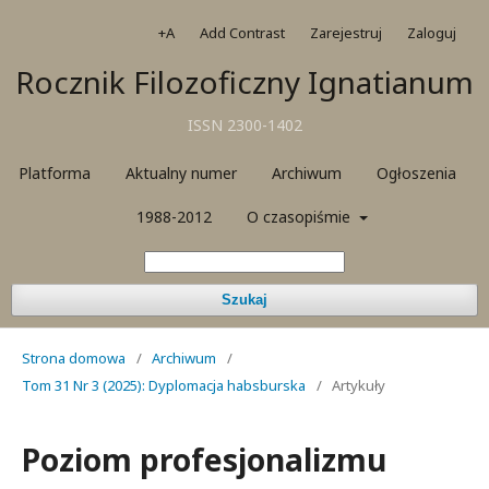
+A
Add Contrast
Zarejestruj
Zaloguj
Rocznik Filozoficzny Ignatianum
ISSN 2300-1402
Platforma
Aktualny numer
Archiwum
Ogłoszenia
1988-2012
O czasopiśmie
Szukaj
Strona domowa
/
Archiwum
/
Tom 31 Nr 3 (2025): Dyplomacja habsburska
/
Artykuły
Poziom profesjonalizmu