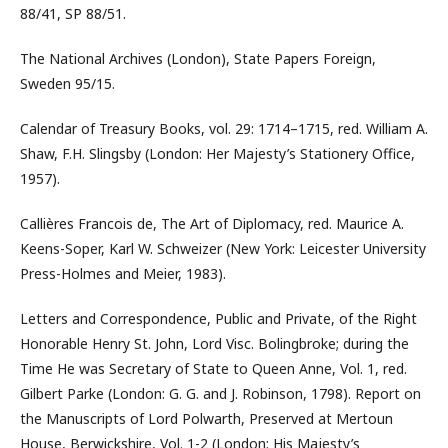
88/41, SP 88/51.
The National Archives (London), State Papers Foreign,
Sweden 95/15.
Calendar of Treasury Books, vol. 29: 1714–1715, red. William A.
Shaw, F.H. Slingsby (London: Her Majesty’s Stationery Office,
1957).
Callières Francois de, The Art of Diplomacy, red. Maurice A.
Keens-Soper, Karl W. Schweizer (New York: Leicester University
Press-Holmes and Meier, 1983).
Letters and Correspondence, Public and Private, of the Right
Honorable Henry St. John, Lord Visc. Bolingbroke; during the
Time He was Secretary of State to Queen Anne, Vol. 1, red.
Gilbert Parke (London: G. G. and J. Robinson, 1798). Report on
the Manuscripts of Lord Polwarth, Preserved at Mertoun
House, Berwickshire, Vol. 1-2 (London: His Majesty’s