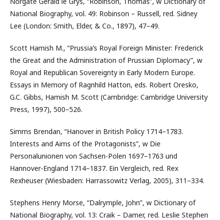
Norgate Gerald le Grys, “Robinson, Thomas”, w Dictionary of
National Biography, vol. 49: Robinson – Russell, red. Sidney
Lee (London: Smith, Elder, & Co., 1897), 47–49.
Scott Hamish M., “Prussia’s Royal Foreign Minister: Frederick
the Great and the Administration of Prussian Diplomacy”, w
Royal and Republican Sovereignty in Early Modern Europe.
Essays in Memory of Ragnhild Hatton, eds. Robert Oresko,
G.C. Gibbs, Hamish M. Scott (Cambridge: Cambridge University
Press, 1997), 500–526.
Simms Brendan, “Hanover in British Policy 1714–1783.
Interests and Aims of the Protagonists”, w Die
Personalunionen von Sachsen-Polen 1697–1763 und
Hannover-England 1714–1837. Ein Vergleich, red. Rex
Rexheuser (Wiesbaden: Harrassowitz Verlag, 2005), 311–334.
Stephens Henry Morse, “Dalrymple, John”, w Dictionary of
National Biography, vol. 13: Craik – Damer, red. Leslie Stephen