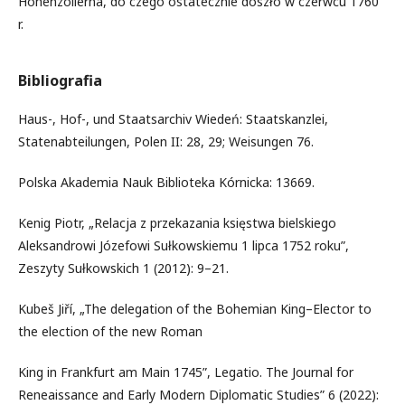
Hohenzollerna, do czego ostatecznie doszło w czerwcu 1760
r.
Bibliografia
Haus-, Hof-, und Staatsarchiv Wiedeń: Staatskanzlei,
Statenabteilungen, Polen II: 28, 29; Weisungen 76.
Polska Akademia Nauk Biblioteka Kórnicka: 13669.
Kenig Piotr, „Relacja z przekazania księstwa bielskiego
Aleksandrowi Józefowi Sułkowskiemu 1 lipca 1752 roku”,
Zeszyty Sułkowskich 1 (2012): 9–21.
Kubeš Jiří, „The delegation of the Bohemian King–Elector to
the election of the new Roman
King in Frankfurt am Main 1745”, Legatio. The Journal for
Reneaissance and Early Modern Diplomatic Studies” 6 (2022):