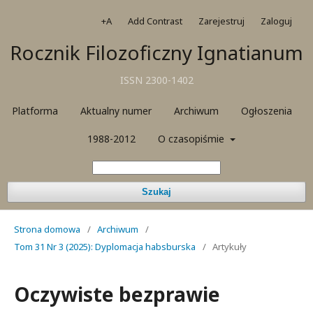
+A
Add Contrast
Zarejestruj
Zaloguj
Rocznik Filozoficzny Ignatianum
ISSN 2300-1402
Platforma
Aktualny numer
Archiwum
Ogłoszenia
1988-2012
O czasopiśmie
Szukaj
Strona domowa
/
Archiwum
/
Tom 31 Nr 3 (2025): Dyplomacja habsburska
/
Artykuły
Oczywiste bezprawie