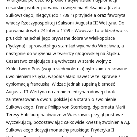
cesarskiej wobec porwania i uwięzienia Aleksandra Józefa
Sułkowskiego, niegdyś (do 1738 r.) przyjaciela oraz faworyta
władcy Rzeczypospolitej i Saksonii Augusta III Wettyna. Do
porwania doszło 24 lutego 1759 r. Wówczas to oddział wojsk
pruskich najechał jego prywatne dobra w Wielkopolsce
(Rydzyna) i uprowadził go stamtąd wpierw do Wrocławia, a
następnie do więzienia w twierdzy głogowskiej na Śląsku.
Cesarstwo znajdujące się wówczas w stanie wojny z
Królestwem Prus (wojna siedmioletnia) było zainteresowane
uwolnieniem księcia, współdziałało nawet w tej sprawie z
dyplomacją francuską. Widząc jednak zupełną bierność
Augusta III Wettyna na arenie międzynarodowej i brak
zainteresowania dworu polskiej dla starań o zwolnienie
Sułkowskiego, Franz Philipp von Sternberg, dyplomata Marii
Teresy Habsburg na dworze w Warszawie, przyjął postawę
wyczekującą, pozostawiając całkowicie kwestię zwolnienia A.J.
Sułkowskiego decyzji monarchy pruskiego Fryderyka II