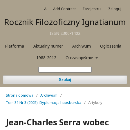
+A
Add Contrast
Zarejestruj
Zaloguj
Rocznik Filozoficzny Ignatianum
ISSN 2300-1402
Platforma
Aktualny numer
Archiwum
Ogłoszenia
1988-2012
O czasopiśmie
Szukaj
Strona domowa
/
Archiwum
/
Tom 31 Nr 3 (2025): Dyplomacja habsburska
/
Artykuły
Jean-Charles Serra wobec