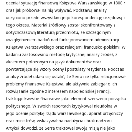
oceniał sytuację finansową Księstwa Warszawskiego w 1808 r.
oraz jak próbował na nią wpływać. Podstawą analizy
uczyniono przede wszystkim jego korespondencję urzędową z
tego okresu. Materiał źródłowy został skonfrontowany z
dotychczasową literaturą przedmiotu, ze szczególnym
uwzględnieniem badań nad funkcjonowaniem administracji
Księstwa Warszawskiego oraz relacjami francusko-polskimi. W
badaniu zastosowano metodę krytycznej analizy źródeł, z
akcentem położonym na język dokumentów oraz
powtarzające się wzory oceny i postulaty rezydenta. Podczas
analizy źródeł udało się ustalić, że Serra nie tylko relacjonował
problemy finansowe Księstwa, ale aktywnie zabiegał o ich
rozwiązanie zgodne z interesem napoleońskiej Francji,
traktując kwestie finansowe jako element szerszego porządku
politycznego. W swoich raportach krytykował nieudolną w
jego ocenie politykę rządu warszawskiego, aparat urzędniczy
oraz ministrów, wskazywał na nadużycia i brak nadzoru.
Artykuł dowodzi, że Serra traktował swoją misję nie jako