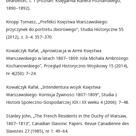
bearbeitet, t. 1 (Poznań: Księgarnia Kuriera Poznańskiego,
1890–1892).
Knopp Tomasz, „Prefekci Księstwa Warszawskiego:
przyczynek do portretu zbiorowego”, Studia Historyczne 55
(2012), z. 3–4: 357–370.
Kowalczyk Rafał, „Aprowizacja w Armii Księstwa
Warszawskiego w latach 1807–1809: rola Michała Ambrożego
Kochanowskiego”, Przegląd Historyczno-Wojskowy 15 (2014),
nr 4(250): 7–24.
Kowalczyk Rafał, „Intendentura wojsk Księstwa
Warszawskiego. Komisja Żywności 1807–1809”, Studia z
Historii Społeczno-Gospodarczej XIX i XX wieku 4 (2006): 7–48.
Stanley John, „The French Residents in the Duchy of Warsaw,
1807–1813”, Canadian Slavonic Papers. Revue Canadienne des
Slavistes 27 (1985), nr 1: 49–64.