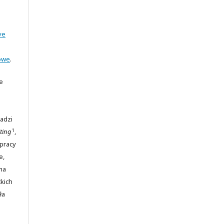
ve
owe
.
e
adzi
1
ting
,
 pracy
e,
ma
kich
ła