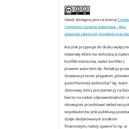
Utwór dostępny jest na licencji
Creati
Commons Uznanie autorstwa – Bez
utworów zależnych 4.0 Międzynarod
Rocznik przyjmuje do druku wyłączni
materiały, które nie wchodzą w żaden
konflikt interesów, żaden konflikt z
prawem autorskim itp. Redakcja prow
działania przeciw: plagiatom,
ghostwri
2
guest/honorary authorship
itp. Autor
zbiorowej, który jest pierwszy na liści
bierze na siebie odpowiedzialność i 
obowiązek przedstawić wkład wszyst
współautorów. Jeśli publikacja powsta
dzięki dedykowanym środkom
finansowym, należy ujawnić to np. w