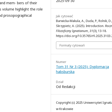
2025-09-30
 and mem- bers of their
s volume highlight the role
nd prosopographical
Jak cytować
Barwicka-Makula, A., Duda, P., Rolnik, D.
Skrzypietz, A. (2025). Introduction.
Rocz
Filozoficzny Ignatianum
,
31
(3), 13-18.
https://doi.org/10.35765/rfi.2025.3103.
Formaty cytowań
Numer
Tom 31 Nr 3 (2025): Dyplomacja
habsburska
Dział
Od Redakcji
Copyright (c) 2025 Uniwersytet Ignat
w Krakowie