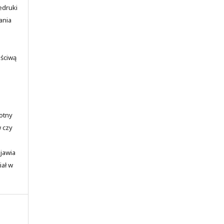
edruki
ania
aściwą
totny
w czy
ojawia
iał w