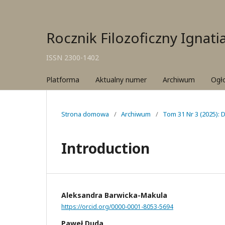
Rocznik Filozoficzny Ignat
ISSN 2300-1402
Platforma
Aktualny numer
Archiwum
Ogł
Strona domowa
/
Archiwum
/
Tom 31 Nr 3 (2025):
Introduction
Aleksandra Barwicka-Makula
https://orcid.org/0000-0001-8053-5694
Paweł Duda