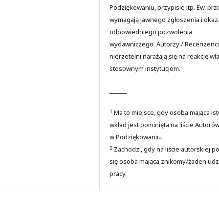
Podziękowaniu, przypisie itp. Ew. prz
wymagają jawnego zgłoszenia i okaz
odpowiedniego pozwolenia
wydawniczego. Autorzy / Recenzenci
nierzetelni narażają się na reakcję wł
stosownym instytucjom.
______
1
Ma to miejsce, gdy osoba mająca is
wkład jest pominięta na liście Autoró
w Podziękowaniu.
2
Zachodzi, gdy na liście autorskiej p
się osoba mająca znikomy/żaden udz
pracy.