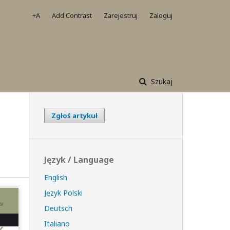
+A
Add Contrast
Zarejestruj
Zaloguj
Szukaj
Zgłoś artykuł
Język / Language
English
Język Polski
Deutsch
Italiano