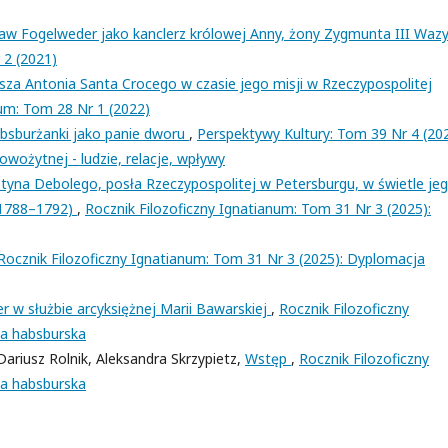
ław Fogelweder jako kanclerz królowej Anny, żony Zygmunta III Waz
 2 (2021)
za Antonia Santa Crocego w czasie jego misji w Rzeczypospolitej
num: Tom 28 Nr 1 (2022)
bsburżanki jako panie dworu
,
Perspektywy Kultury: Tom 39 Nr 4 (202
wożytnej - ludzie, relacje, wpływy
ustyna Debolego, posła Rzeczypospolitej w Petersburgu, w świetle je
(1788–1792)
,
Rocznik Filozoficzny Ignatianum: Tom 31 Nr 3 (2025):
Rocznik Filozoficzny Ignatianum: Tom 31 Nr 3 (2025): Dyplomacja
r w służbie arcyksiężnej Marii Bawarskiej
,
Rocznik Filozoficzny
ja habsburska
riusz Rolnik, Aleksandra Skrzypietz,
Wstęp
,
Rocznik Filozoficzny
ja habsburska