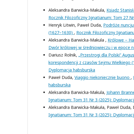
Aleksandra Barwicka-Makula,
Ksiądz Stanis
Rocznik Filozoficzny Ignatianum: Tom 27 Nr
Henryk Litwin, Paweł Duda,
Podróże nuncjus
(1627–1630)
,
Rocznik Filozoficzny Ignatia
Aleksandra Barwicka-Makula ,
Królowe – Ha
Dwór królowej w średniowieczu i w epoce no
Dariusz Rolnik,
„Przestrogi dla Polski” Aug
korespondencji z czasów Sejmu Wielkiego 
Dyplomacja habsburska
Paweł Duda,
Viaggio niekoniecznie buono
,
habsburska
Aleksandra Barwicka-Makula,
Johann Branne
Ignatianum: Tom 31 Nr 3 (2025): Dyplomac
Aleksandra Barwicka-Makuła, Paweł Duda, Da
Ignatianum: Tom 31 Nr 3 (2025): Dyplomac