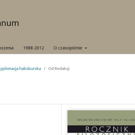
ianum
oszenia
1988-2012
O czasopiśmie
 Dyplomacja habsburska
/
Od Redakcji