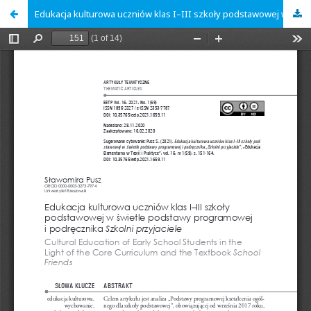
Edukacja kulturowa uczniów klas I–III szkoły podstawowej w świetle podstawy programowej i podręcznika Szkolni przyjaciele