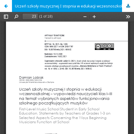
Uczeń szkoły muzycznej I stopnia w edukacji wczesnoszkolnej – wypowiedzi nauczycieli klas I–III na temat wybranych aspektów funkcjonowania szkolnego początkujących muzyków