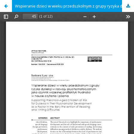
Wspieranie dzieci w wieku przedszkolnym z grupy ryzyka dysleksji w rozwoju psychomotorycznym jako czynnik wczesnej profilaktyki trudności w nauce czytania i pisania