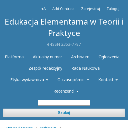
+A
Add Contrast
Zarejestruj
Zaloguj
Edukacja Elementarna w Teorii i
Praktyce
e-ISSN 2353-7787
Platforma
Aktualny numer
Archiwum
Ogłoszenia
Zespół redakcyjny
Rada Naukowa
Etyka wydawnicza
O czasopiśmie
Kontakt
Recenzenci
Szukaj