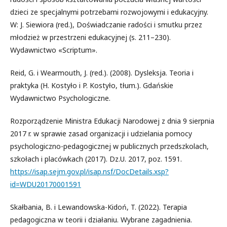
dzieci ze specjalnymi potrzebami rozwojowymi i edukacyjny.
W: J. Siewiora (red.), Doświadczanie radości i smutku przez
młodzież w przestrzeni edukacyjnej (s. 211–230).
Wydawnictwo «Scriptum».
Reid, G. i Wearmouth, J. (red.). (2008). Dysleksja. Teoria i
praktyka (H. Kostyło i P. Kostyło, tłum.). Gdańskie
Wydawnictwo Psychologiczne.
Rozporządzenie Ministra Edukacji Narodowej z dnia 9 sierpnia
2017 r. w sprawie zasad organizacji i udzielania pomocy
psychologiczno-pedagogicznej w publicznych przedszkolach,
szkołach i placówkach (2017). Dz.U. 2017, poz. 1591.
https://isap.sejm.gov.pl/isap.nsf/DocDetails.xsp?
id=WDU20170001591
Skałbania, B. i Lewandowska-Kidoń, T. (2022). Terapia
pedagogiczna w teorii i działaniu. Wybrane zagadnienia.