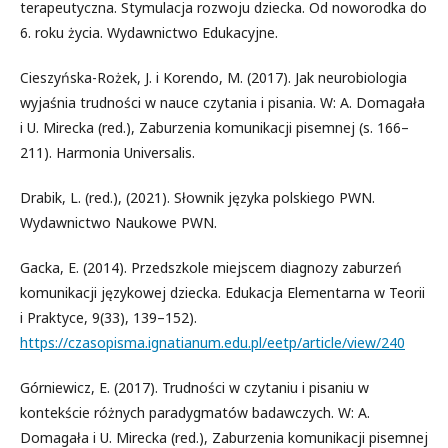
terapeutyczna. Stymulacja rozwoju dziecka. Od noworodka do
6. roku życia. Wydawnictwo Edukacyjne.
Cieszyńska-Rożek, J. i Korendo, M. (2017). Jak neurobiologia
wyjaśnia trudności w nauce czytania i pisania. W: A. Domagała
i U. Mirecka (red.), Zaburzenia komunikacji pisemnej (s. 166–
211). Harmonia Universalis.
Drabik, L. (red.), (2021). Słownik języka polskiego PWN.
Wydawnictwo Naukowe PWN.
Gacka, E. (2014). Przedszkole miejscem diagnozy zaburzeń
komunikacji językowej dziecka. Edukacja Elementarna w Teorii
i Praktyce, 9(33), 139–152).
https://czasopisma.ignatianum.edu.pl/eetp/article/view/240
Górniewicz, E. (2017). Trudności w czytaniu i pisaniu w
kontekście różnych paradygmatów badawczych. W: A.
Domagała i U. Mirecka (red.), Zaburzenia komunikacji pisemnej