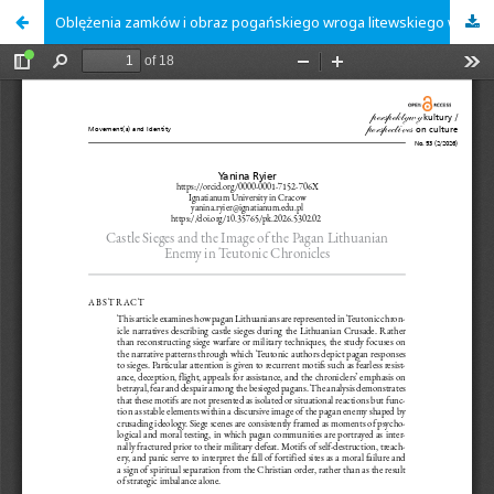
Oblężenia zamków i obraz pogańskiego wroga litewskiego w Kronikach Krzyżackich