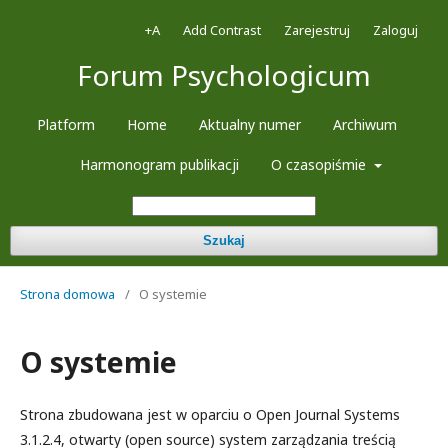
+A
Add Contrast
Zarejestruj
Zaloguj
Forum Psychologicum
Platform
Home
Aktualny numer
Archiwum
Harmonogram publikacji
O czasopiśmie
Szukaj
Strona domowa
/
O systemie
O systemie
Strona zbudowana jest w oparciu o Open Journal Systems
3.1.2.4, otwarty (open source) system zarządzania treścią