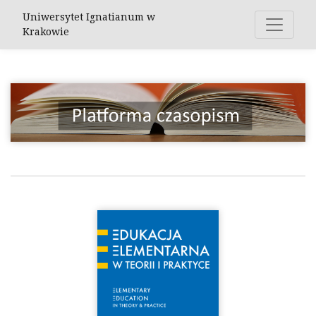
Uniwersytet Ignatianum w Krakowi
Uniwersytet Ignatianum w
Krakowie
Czasopisma