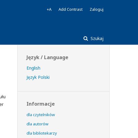
+A
Add Contrast
Zaloguj
Szukaj
Język / Language
English
Język Polski
ułu
Informacje
er
dla czytelników
dla autorów
dla bibliotekarzy