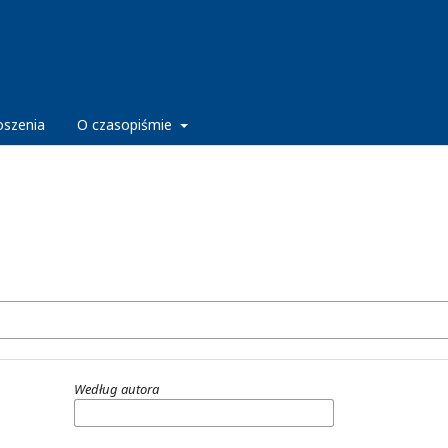
oszenia
O czasopiśmie
Według autora