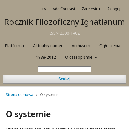
+A
Add Contrast
Zarejestruj
Zaloguj
Rocznik Filozoficzny Ignatianum
ISSN 2300-1402
Platforma
Aktualny numer
Archiwum
Ogłoszenia
1988-2012
O czasopiśmie
Szukaj
Strona domowa
/
O systemie
O systemie