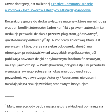
Utwór dostępny jest na licencji
Creative Commons Uznanie
autorstwa – Bez utworów zależnych 4.0 Międzynarodowe
.
Rocznik przyjmuje do druku wyłącznie materiały, które nie wchodzą
w żaden konflikt interesów, żaden konflikt z prawem autorskim itp.
1
Redakcja prowadzi działania przeciw: plagiatom,
ghostwriting
,
2
guest/honorary authorship
itp. Autor pracy zbiorowej, który jest
pierwszy na liście, bierze na siebie odpowiedzialność i ma
obowiązek przedstawić wkład wszystkich współautorów. Jeśli
publikacja powstała dzięki dedykowanym środkom finansowym,
należy ujawnić to np. w Podziękowaniu, przypisie itp. Ew. przedruki
wymagają jawnego zgłoszenia i okazania odpowiedniego
pozwolenia wydawniczego. Autorzy / Recenzenci nierzetelni
narażają się na reakcję właściwą stosownym instytucjom.
______
1
Ma to miejsce, gdy osoba mająca istotny wkład jest pominięta na