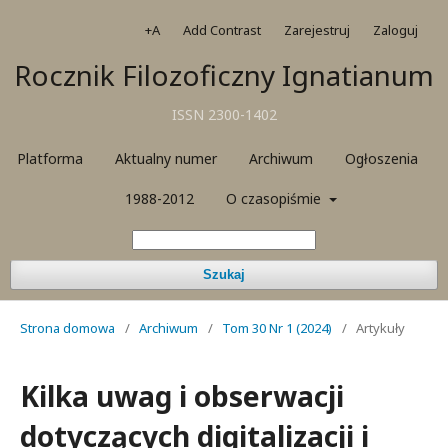
+A
Add Contrast
Zarejestruj
Zaloguj
Rocznik Filozoficzny Ignatianum
ISSN 2300-1402
Platforma
Aktualny numer
Archiwum
Ogłoszenia
1988-2012
O czasopiśmie
Szukaj
Strona domowa
/
Archiwum
/
Tom 30 Nr 1 (2024)
/
Artykuły
Kilka uwag i obserwacji
dotyczących digitalizacji i