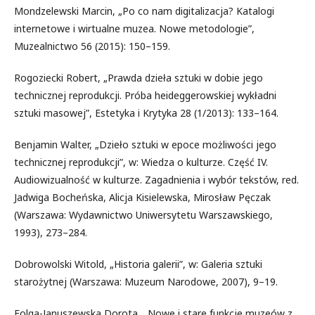
Mondzelewski Marcin, „Po co nam digitalizacja? Katalogi
internetowe i wirtualne muzea. Nowe metodologie”,
Muzealnictwo 56 (2015): 150–159.
Rogoziecki Robert, „Prawda dzieła sztuki w dobie jego
technicznej reprodukcji. Próba heideggerowskiej wykładni
sztuki masowej”, Estetyka i Krytyka 28 (1/2013): 133–164.
Benjamin Walter, „Dzieło sztuki w epoce możliwości jego
technicznej reprodukcji”, w: Wiedza o kulturze. Część IV.
Audiowizualność w kulturze. Zagadnienia i wybór tekstów, red.
Jadwiga Bocheńska, Alicja Kisielewska, Mirosław Pęczak
(Warszawa: Wydawnictwo Uniwersytetu Warszawskiego,
1993), 273–284.
Dobrowolski Witold, „Historia galerii”, w: Galeria sztuki
starożytnej (Warszawa: Muzeum Narodowe, 2007), 9–19.
Folga-Januszewska Dorota, „Nowe i stare funkcje muzeów z