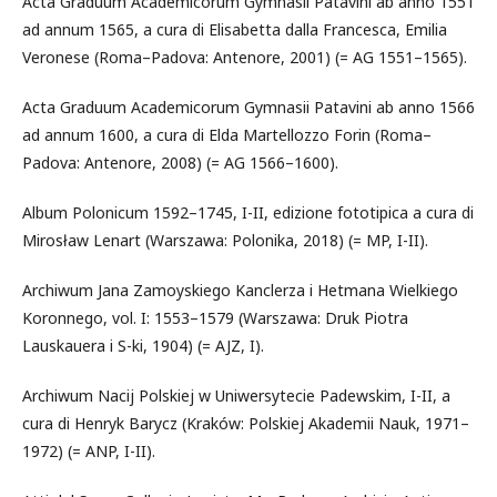
Acta Graduum Academicorum Gymnasii Patavini ab anno 1551
ad annum 1565, a cura di Elisabetta dalla Francesca, Emilia
Veronese (Roma–Padova: Antenore, 2001) (= AG 1551–1565).
Acta Graduum Academicorum Gymnasii Patavini ab anno 1566
ad annum 1600, a cura di Elda Martellozzo Forin (Roma–
Padova: Antenore, 2008) (= AG 1566–1600).
Album Polonicum 1592–1745, I-II, edizione fototipica a cura di
Mirosław Lenart (Warszawa: Polonika, 2018) (= MP, I-II).
Archiwum Jana Zamoyskiego Kanclerza i Hetmana Wielkiego
Koronnego, vol. I: 1553–1579 (Warszawa: Druk Piotra
Lauskauera i S-ki, 1904) (= AJZ, I).
Archiwum Nacij Polskiej w Uniwersytecie Padewskim, I-II, a
cura di Henryk Barycz (Kraków: Polskiej Akademii Nauk, 1971–
1972) (= ANP, I-II).