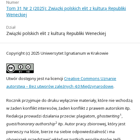
Numer
Tom 31 Nr 2 (2025): Związki polskich elit z kulturą Republiki
Weneckiej
Dział
Związki polskich elit z kulturą Republiki Weneckiej
Copyright (c) 2025 Uniwersytet Ignatianum w Krakowie
Utwór dostępny jest na licencji
Creative Commons Uznanie
autorstwa – Bez utworów zależnych 4.0 Międzynarodowe
.
Rocznik przyjmuje do druku wyłącznie materiały, które nie wchodzą
w żaden konflikt interesów, żaden konflikt z prawem autorskim itp.
1
Redakcja prowadzi działania przeciw: plagiatom,
ghostwriting
,
2
guest/honorary authorship
itp. Autor pracy zbiorowej, który jest
pierwszy na liście, bierze na siebie odpowiedzialność i ma
obowiązek przedstawić wkład wszystkich współautorów. Jeśli