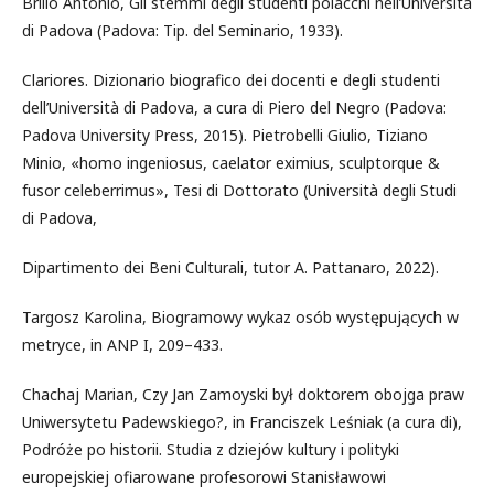
Brillo Antonio, Gli stemmi degli studenti polacchi nell’Università
di Padova (Padova: Tip. del Seminario, 1933).
Clariores. Dizionario biografico dei docenti e degli studenti
dell’Università di Padova, a cura di Piero del Negro (Padova:
Padova University Press, 2015). Pietrobelli Giulio, Tiziano
Minio, «homo ingeniosus, caelator eximius, sculptorque &
fusor celeberrimus», Tesi di Dottorato (Università degli Studi
di Padova,
Dipartimento dei Beni Culturali, tutor A. Pattanaro, 2022).
Targosz Karolina, Biogramowy wykaz osób występujących w
metryce, in ANP I, 209–433.
Chachaj Marian, Czy Jan Zamoyski był doktorem obojga praw
Uniwersytetu Padewskiego?, in Franciszek Leśniak (a cura di),
Podróże po historii. Studia z dziejów kultury i polityki
europejskiej ofiarowane profesorowi Stanisławowi