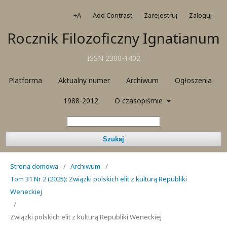
+A
Add Contrast
Zarejestruj
Zaloguj
Rocznik Filozoficzny Ignatianum
ISSN 2300-1402
Platforma
Aktualny numer
Archiwum
Ogłoszenia
1988-2012
O czasopiśmie
Szukaj
Strona domowa
/
Archiwum
/
Tom 31 Nr 2 (2025): Związki polskich elit z kulturą Republiki
Weneckiej
/
Związki polskich elit z kulturą Republiki Weneckiej