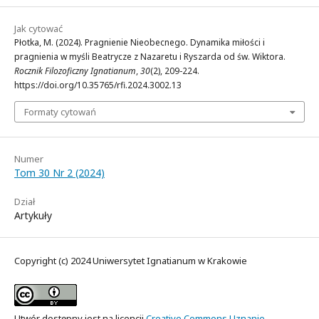
Jak cytować
Płotka, M. (2024). Pragnienie Nieobecnego. Dynamika miłości i
pragnienia w myśli Beatrycze z Nazaretu i Ryszarda od św. Wiktora.
Rocznik Filozoficzny Ignatianum
,
30
(2), 209-224.
https://doi.org/10.35765/rfi.2024.3002.13
Formaty cytowań
Numer
Tom 30 Nr 2 (2024)
Dział
Artykuły
Copyright (c) 2024 Uniwersytet Ignatianum w Krakowie
Utwór dostępny jest na licencji
Creative Commons Uznanie