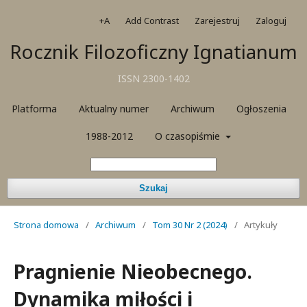
+A
Add Contrast
Zarejestruj
Zaloguj
Rocznik Filozoficzny Ignatianum
ISSN 2300-1402
Platforma
Aktualny numer
Archiwum
Ogłoszenia
1988-2012
O czasopiśmie
Szukaj
Strona domowa
/
Archiwum
/
Tom 30 Nr 2 (2024)
/
Artykuły
Pragnienie Nieobecnego.
Dynamika miłości i