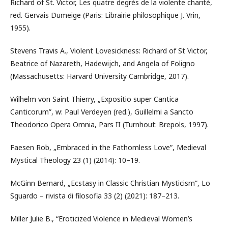
Richard of St. Victor, Les quatre degrés de la violente charité,
red. Gervais Dumeige (Paris: Librairie philosophique J. Vrin,
1955).
Stevens Travis A., Violent Lovesickness: Richard of St Victor,
Beatrice of Nazareth, Hadewijch, and Angela of Foligno
(Massachusetts: Harvard University Cambridge, 2017).
Wilhelm von Saint Thierry, „Expositio super Cantica
Canticorum”, w: Paul Verdeyen (red.), Guillelmi a Sancto
Theodorico Opera Omnia, Pars II (Turnhout: Brepols, 1997).
Faesen Rob, „Embraced in the Fathomless Love”, Medieval
Mystical Theology 23 (1) (2014): 10–19.
McGinn Bernard, „Ecstasy in Classic Christian Mysticism”, Lo
Sguardo – rivista di filosofia 33 (2) (2021): 187–213.
Miller Julie B., “Eroticized Violence in Medieval Women’s