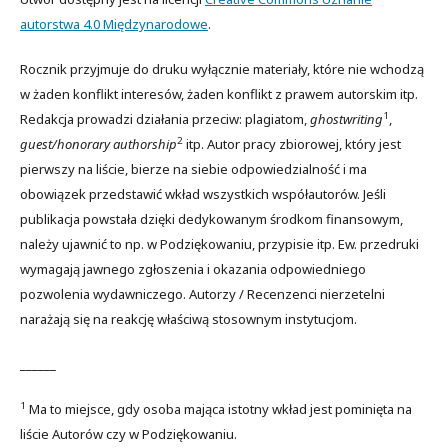
autorstwa 4.0 Międzynarodowe
.
Rocznik przyjmuje do druku wyłącznie materiały, które nie wchodzą
w żaden konflikt interesów, żaden konflikt z prawem autorskim itp.
1
Redakcja prowadzi działania przeciw: plagiatom,
ghostwriting
,
2
guest/honorary authorship
itp. Autor pracy zbiorowej, który jest
pierwszy na liście, bierze na siebie odpowiedzialność i ma
obowiązek przedstawić wkład wszystkich współautorów. Jeśli
publikacja powstała dzięki dedykowanym środkom finansowym,
należy ujawnić to np. w Podziękowaniu, przypisie itp. Ew. przedruki
wymagają jawnego zgłoszenia i okazania odpowiedniego
pozwolenia wydawniczego. Autorzy / Recenzenci nierzetelni
narażają się na reakcję właściwą stosownym instytucjom.
______
1
Ma to miejsce, gdy osoba mająca istotny wkład jest pominięta na
liście Autorów czy w Podziękowaniu.