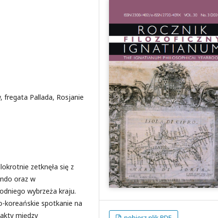
 fregata Pallada, Rosjanie
lokrotnie zetknęła się z
ndo oraz w
odniego wybrzeża kraju.
o-koreańskie spotkanie na
takty między
pobierz plik PDF