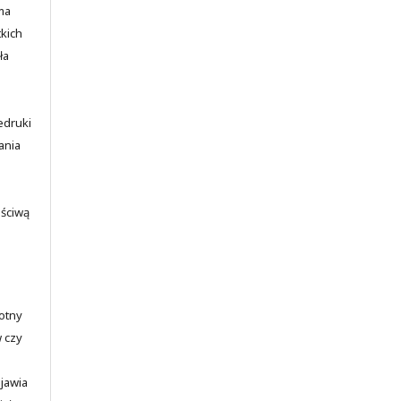
ma
kich
ła
edruki
ania
aściwą
totny
w czy
ojawia