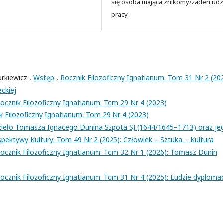
się osoba mająca znikomy/żaden udz
pracy.
rkiewicz ,
Wstęp
,
Rocznik Filozoficzny Ignatianum: Tom 31 Nr 2 (202
eckiej
ocznik Filozoficzny Ignatianum: Tom 29 Nr 4 (2023)
k Filozoficzny Ignatianum: Tom 29 Nr 4 (2023)
dzieło Tomasza Ignacego Dunina Szpota SJ (1644/1645–1713) oraz je
spektywy Kultury: Tom 49 Nr 2 (2025): Człowiek – Sztuka – Kultura
ocznik Filozoficzny Ignatianum: Tom 32 Nr 1 (2026): Tomasz Dunin
ocznik Filozoficzny Ignatianum: Tom 31 Nr 4 (2025): Ludzie dyplomac