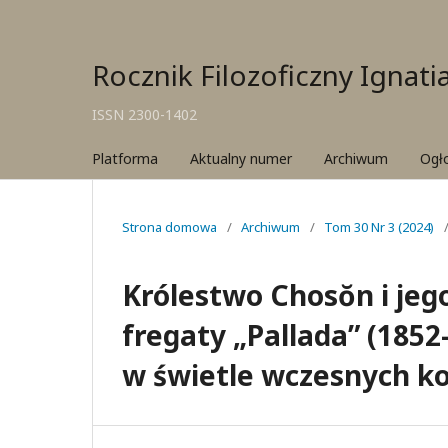
Rocznik Filozoficzny Ignat
ISSN 2300-1402
Platforma
Aktualny numer
Archiwum
Ogł
Strona domowa
/
Archiwum
/
Tom 30 Nr 3 (2024)
Królestwo Chosŏn i jeg
fregaty „Pallada” (185
w świetle wczesnych k