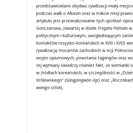
przedstawicielami obydwu cywilizacji miały miejs
podczas walk o Albazin oraz w trakcie misji praw
artykułu jest przeanalizowanie tych spotkań opisa
Gonczarowa, zawartej w dziele
Fregata Pallada
w
politycznym i kulturowym, uwzględniającym zarów
kontaktów rosyjsko-koreańskich w XVII i XVIII wi
rywalizację mocarstw zachodnich w Azji Północn
wojen opiumowych, powstania tajpingów oraz woj
tej wymiany świadczy również fakt, że wzmianki o
w źródłach koreańskich, w szczególności w „Dzien
Królewskiego” (
Sŭngjŏngwŏn
ilgi
) oraz „Rocznikac
wangjo
sillok
).