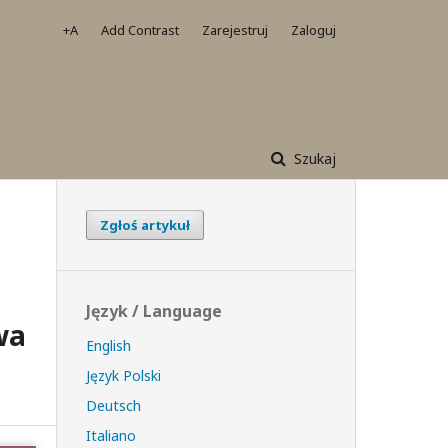
+A
Add Contrast
Zarejestruj
Zaloguj
Szukaj
Zgłoś artykuł
Język / Language
wa
English
Język Polski
Deutsch
Italiano