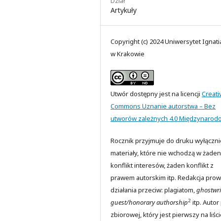
Dział
Artykuły
Copyright (c) 2024 Uniwersytet Ignat
w Krakowie
Utwór dostępny jest na licencji
Creati
Commons Uznanie autorstwa – Bez
utworów zależnych 4.0 Międzynarod
Rocznik przyjmuje do druku wyłączni
materiały, które nie wchodzą w żaden
konflikt interesów, żaden konflikt z
prawem autorskim itp. Redakcja prow
działania przeciw: plagiatom,
ghostwri
2
guest/honorary authorship
itp. Autor
zbiorowej, który jest pierwszy na liści