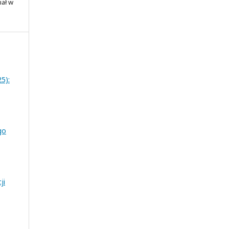
iał w
5):
go
ji