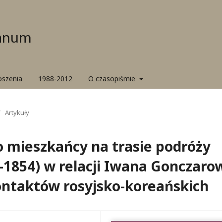
ianum
oszenia
1988-2012
O czasopiśmie
/
Artykuły
o mieszkańcy na trasie podróży
2–1854) w relacji Iwana Gonczaro
ontaktów rosyjsko-koreańskich