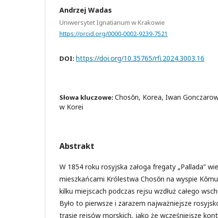
Andrzej Wadas
Uniwersytet Ignatianum w Krakowie
https://orcid.org/0000-0002-9239-7521
https://doi.org/10.35765/rfi.2024.3003.16
DOI:
Chosŏn, Korea, Iwan Gonczarow,
Słowa kluczowe:
w Korei
Abstrakt
W 1854 roku rosyjska załoga fregaty „Pallada” wie
mieszkańcami Królestwa Chosŏn na wyspie Kŏmu
kilku miejscach podczas rejsu wzdłuż całego wsch
Było to pierwsze i zarazem najważniejsze rosyjsk
trasie rejsów morskich, jako że wcześniejsze kon