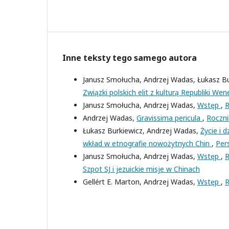
Inne teksty tego samego autora
Janusz Smołucha, Andrzej Wadas, Łukasz Bu
Związki polskich elit z kulturą Republiki Wen
Janusz Smołucha, Andrzej Wadas,
Wstęp
,
R
Andrzej Wadas,
Gravissima pericula
,
Roczni
Łukasz Burkiewicz, Andrzej Wadas,
Życie i 
wkład w etnografię nowożytnych Chin
,
Per
Janusz Smołucha, Andrzej Wadas,
Wstęp
,
R
Szpot SJ i jezuickie misje w Chinach
Gellért E. Marton, Andrzej Wadas,
Wstęp
,
R