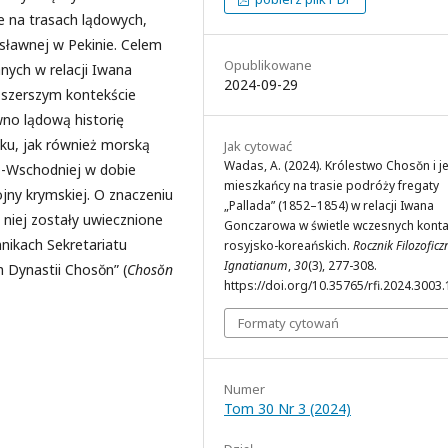
ce na trasach lądowych,
osławnej w Pekinie. Celem
Opublikowane
nych w relacji Iwana
2024-09-29
 szerszym kontekście
no lądową historię
eku, jak również morską
Jak cytować
Wadas, A. (2024). Królestwo Chosŏn i j
o-Wschodniej w dobie
mieszkańcy na trasie podróży fregaty
ny krymskiej. O znaczeniu
„Pallada” (1852–1854) w relacji Iwana
 niej zostały uwiecznione
Gonczarowa w świetle wczesnych kont
nikach Sekretariatu
rosyjsko-koreańskich.
Rocznik Filozoficz
Ignatianum
,
30
(3), 277-308.
h Dynastii Chosŏn” (
Chosŏn
https://doi.org/10.35765/rfi.2024.3003.
Formaty cytowań
Numer
Tom 30 Nr 3 (2024)