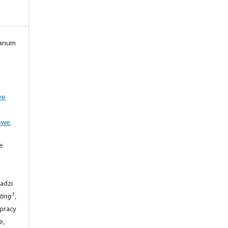
ianum
ve
owe
.
e
adzi
1
ting
,
 pracy
e,