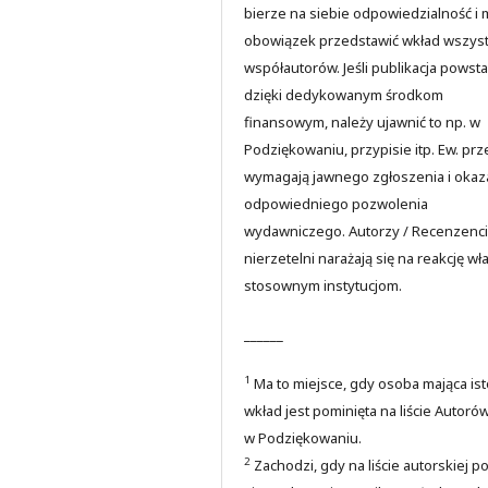
bierze na siebie odpowiedzialność i 
obowiązek przedstawić wkład wszyst
współautorów. Jeśli publikacja powsta
dzięki dedykowanym środkom
finansowym, należy ujawnić to np. w
Podziękowaniu, przypisie itp. Ew. prz
wymagają jawnego zgłoszenia i okaz
odpowiedniego pozwolenia
wydawniczego. Autorzy / Recenzenci
nierzetelni narażają się na reakcję wł
stosownym instytucjom.
______
1
Ma to miejsce, gdy osoba mająca is
wkład jest pominięta na liście Autoró
w Podziękowaniu.
2
Zachodzi, gdy na liście autorskiej p