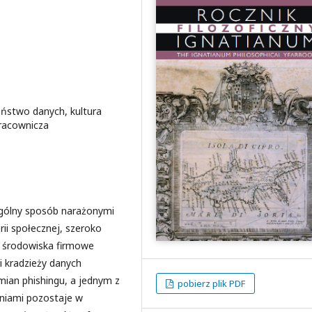
ństwo danych, kultura
racownicza
gólny sposób narażonymi
erii społecznej, szeroko
ś środowiska firmowe
i kradzieży danych
ian phishingu, a jednym z
pobierz plik PDF
niami pozostaje w