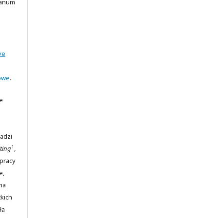
ianum
ve
owe
.
e
adzi
1
ting
,
 pracy
e,
ma
kich
ła