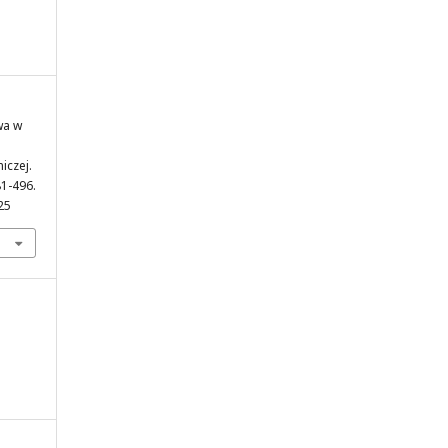
wa w
iczej.
81-496.
25