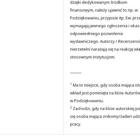
dzięki dedykowanym środkom
finansowym, należy ujawnić to np. w
Podziękowaniu, przypisie itp. Ew. prz
wymagają jawnego zgłoszenia i okaz
odpowiedniego pozwolenia
wydawniczego. Autorzy / Recenzenci
nierzetelni narażają się na reakcję wł
stosownym instytucjom.
______
1
Ma to miejsce, gdy osoba mająca is
wkład jest pominięta na liście Autoró
w Podziękowaniu.
2
Zachodzi, gdy na liście autorskiej p
się osoba mająca znikomy/żaden udz
pracy.