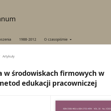
ianum
oszenia
1988-2012
O czasopiśmie
/
Artykuły
a w środowiskach firmowych w
metod edukacji pracowniczej