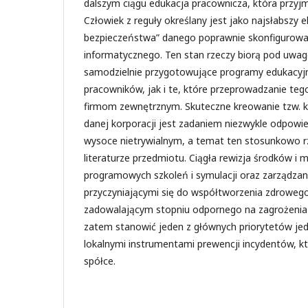
dalszym ciągu edukacja pracownicza, która przy
Człowiek z reguły określany jest jako najsłabszy 
bezpieczeństwa” danego poprawnie skonfigurow
informatycznego. Ten stan rzeczy biorą pod uwag
samodzielnie przygotowujące programy edukacyjne
pracowników, jak i te, które przeprowadzanie tego
firmom zewnętrznym. Skuteczne kreowanie tzw. k
danej korporacji jest zadaniem niezwykle odpowie
wysoce nietrywialnym, a temat ten stosunkowo r
literaturze przedmiotu. Ciągła rewizja środków i
programowych szkoleń i symulacji oraz zarządzani
przyczyniającymi się do współtworzenia zdrowe
zadowalającym stopniu odpornego na zagrożenia
zatem stanowić jeden z głównych priorytetów je
lokalnymi instrumentami prewencji incydentów, k
spółce.