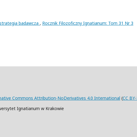
 strategia badawcza
,
Rocznik Filozoficzny Ignatianum: Tom 31 Nr 3
eative Commons Attribution-NoDerivatives 4.0 International
(
CC BY-
wersytet Ignatianum w Krakowie