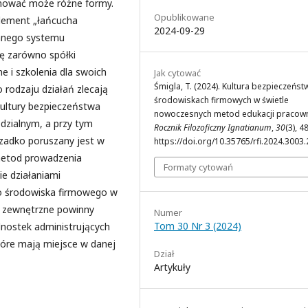
jmować może różne formy.
Opublikowane
element „łańcucha
2024-09-29
anego systemu
ę zarówno spółki
 i szkolenia dla swoich
Jak cytować
Śmigla, T. (2024). Kultura bezpieczeńst
 rodzaju działań zlecają
środowiskach firmowych w świetle
ultury bezpieczeństwa
nowoczesnych metod edukacji pracown
dzialnym, a przy tym
Rocznik Filozoficzny Ignatianum
,
30
(3), 4
zadko poruszany jest w
https://doi.org/10.35765/rfi.2024.3003.
 metod prowadzenia
Formaty cytowań
e działaniami
go środowiska firmowego w
 zewnętrzne powinny
Numer
Tom 30 Nr 3 (2024)
dnostek administrujących
tóre mają miejsce w danej
Dział
Artykuły