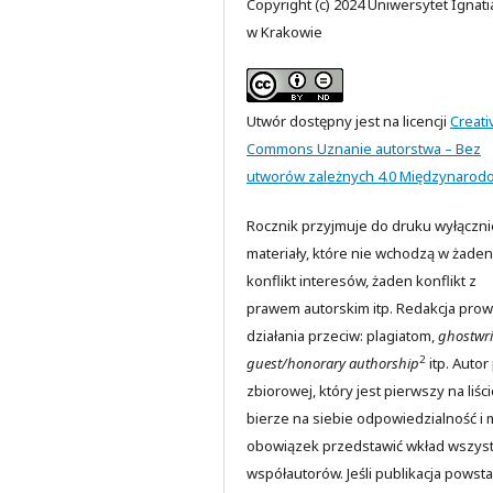
Copyright (c) 2024 Uniwersytet Ignat
w Krakowie
Utwór dostępny jest na licencji
Creati
Commons Uznanie autorstwa – Bez
utworów zależnych 4.0 Międzynarod
Rocznik przyjmuje do druku wyłączni
materiały, które nie wchodzą w żaden
konflikt interesów, żaden konflikt z
prawem autorskim itp. Redakcja prow
działania przeciw: plagiatom,
ghostwri
2
guest/honorary authorship
itp. Autor
zbiorowej, który jest pierwszy na liści
bierze na siebie odpowiedzialność i 
obowiązek przedstawić wkład wszyst
współautorów. Jeśli publikacja powsta