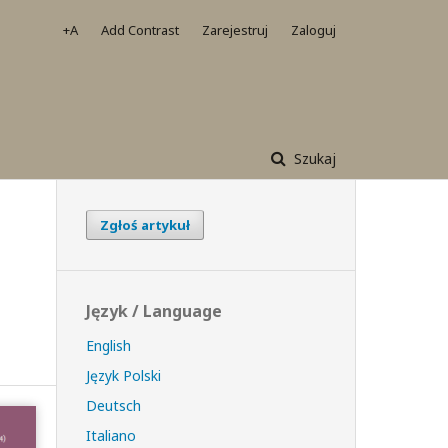
+A
Add Contrast
Zarejestruj
Zaloguj
Szukaj
Zgłoś artykuł
Język / Language
English
Język Polski
Deutsch
Italiano