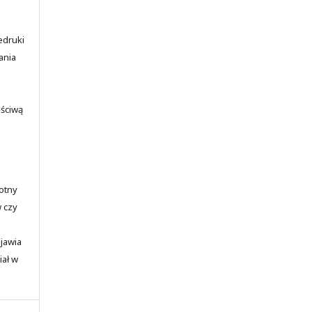
edruki
ania
aściwą
totny
w czy
ojawia
iał w