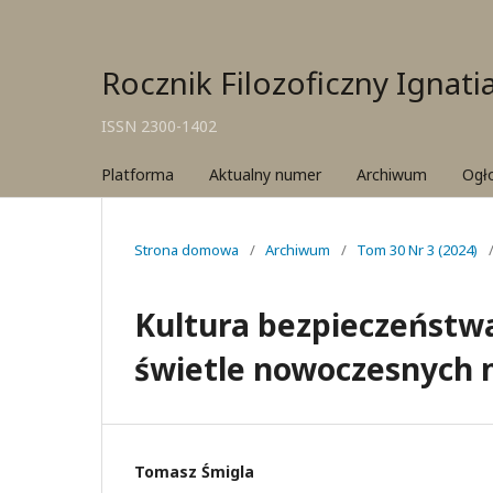
Rocznik Filozoficzny Ignat
ISSN 2300-1402
Platforma
Aktualny numer
Archiwum
Ogł
Strona domowa
/
Archiwum
/
Tom 30 Nr 3 (2024)
Kultura bezpieczeństw
świetle nowoczesnych 
Tomasz Śmigla