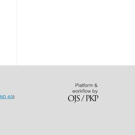
ND 4.0
)