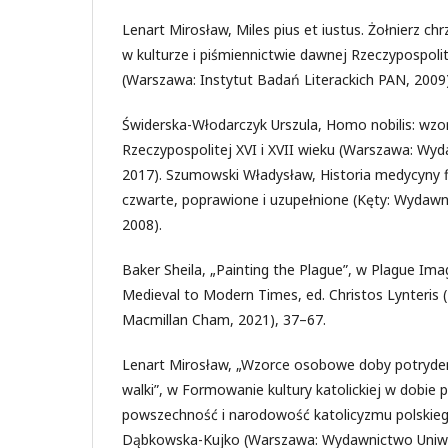
Lenart Mirosław, Miles pius et iustus. Żołnierz chrz
w kulturze i piśmiennictwie dawnej Rzeczypospolite
(Warszawa: Instytut Badań Literackich PAN, 2009)
Świderska-Włodarczyk Urszula, Homo nobilis: wzo
Rzeczypospolitej XVI i XVII wieku (Warszawa: 
2017). Szumowski Władysław, Historia medycyny fi
czwarte, poprawione i uzupełnione (Kęty: Wydaw
2008).
Baker Sheila, „Painting the Plague”, w Plague Im
Medieval to Modern Times, ed. Christos Lynteris 
Macmillan Cham, 2021), 37–67.
Lenart Mirosław, „Wzorce osobowe doby potrydenc
walki”, w Formowanie kultury katolickiej w dobie p
powszechność i narodowość katolicyzmu polskiego
Dąbkowska-Kujko (Warszawa: Wydawnictwo Uniw