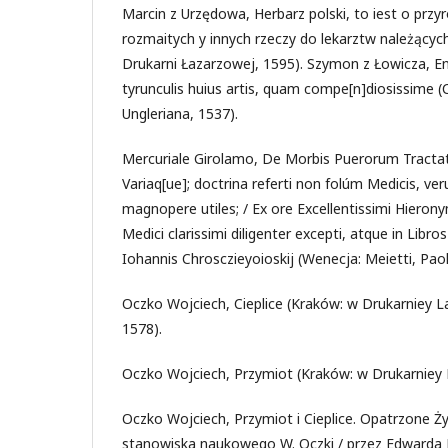
Marcin z Urzędowa, Herbarz polski, to iest o przyr
rozmaitych y innych rzeczy do lekarztw należących
Drukarni Łazarzowej, 1595). Szymon z Łowicza, En
tyrunculis huius artis, quam compe[n]diosissime (C
Ungleriana, 1537).
Mercuriale Girolamo, De Morbis Puerorum Tractat
Variaq[ue]; doctrina referti non folúm Medicis, v
magnopere utiles; / Ex ore Excellentissimi Hieronym
Medici clarissimi diligenter excepti, atque in Libros
Iohannis Chrosczieyoioskij (Wenecja: Meietti, Paol
Oczko Wojciech, Cieplice (Kraków: w Drukarniey La
1578).
Oczko Wojciech, Przymiot (Kraków: w Drukarniey 
Oczko Wojciech, Przymiot i Cieplice. Opatrzone Ż
stanowiska naukowego W. Oczki / przez Edwarda K