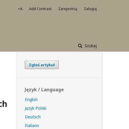
+A
Add Contrast
Zarejestruj
Zaloguj
Szukaj
Zgłoś artykuł
Język / Language
English
ch
Język Polski
Deutsch
Italiano