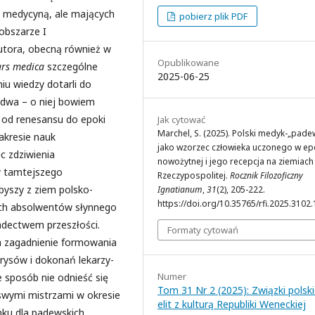
o medycyną, ale mających
pobierz plik PDF
obszarze I
autora, obecną również w
Opublikowane
ars medica
szczególne
2025-06-25
iu wiedzy dotarli do
adwa – o niej bowiem
c od renesansu do epoki
Jak cytować
Marchel, S. (2025). Polski medyk-„pade
akresie nauk
jako wzorzec człowieka uczonego w e
c zdziwienia
nowożytnej i jego recepcja na ziemiach 
w tamtejszego
Rzeczypospolitej.
Rocznik Filozoficzny
ybyszy z ziem polsko-
Ignatianum
,
31
(2), 205-222.
https://doi.org/10.35765/rfi.2025.3102.
ych absolwentów słynnego
iadectwem przeszłości.
Formaty cytowań
a zagadnienie formowania
ysów i dokonań lekarzy-
Numer
e sposób nie odnieść się
Tom 31 Nr 2 (2025): Związki polsk
e swymi mistrzami w okresie
elit z kulturą Republiki Weneckiej
nku dla padewskich