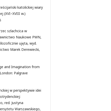
eścijański katolickiej wiary
j (XVI–XVIII w.)
.
rzec szlachcica w
Wydawnictwo Naukowe PWN,
lozoficznie ujęta, wyd.
nictwo Marek Derewiecki,
age and Imagination from
(London: Palgrave
kiej w perspektywie idei
otrydenckiej:
, red. Justyna
ersytetu Warszawskiego,