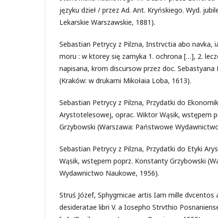
języku dzieł / przez Ad. Ant. Kryńskiego. Wyd. ju
Lekarskie Warszawskie, 1881).
Sebastian Petrycy z Pilzna, Instrvctia abo navka,
moru : w ktorey się zamyka 1. ochrona […], 2. lecz
napisana, krom discursow przez doc. Sebastyana
(Kraków: w drukarni Mikołaia Loba, 1613).
Sebastian Petrycy z Pilzna, Przydatki do Ekonomiki 
Arystotelesowej, oprac. Wiktor Wąsik, wstępem p
Grzybowski (Warszawa: Państwowe Wydawnictwo
Sebastian Petrycy z Pilzna, Przydatki do Etyki Ary
Wąsik, wstępem poprz. Konstanty Grzybowski (
Wydawnictwo Naukowe, 1956).
Struś Józef, Sphygmicae artis Iam mille dvcentos 
desideratae libri V. a Iosepho Strvthio Posnanien