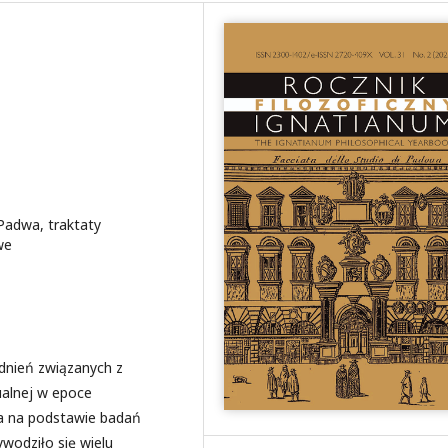
Padwa, traktaty
we
adnień związanych z
tualnej w epoce
ka na podstawie badań
wodziło się wielu