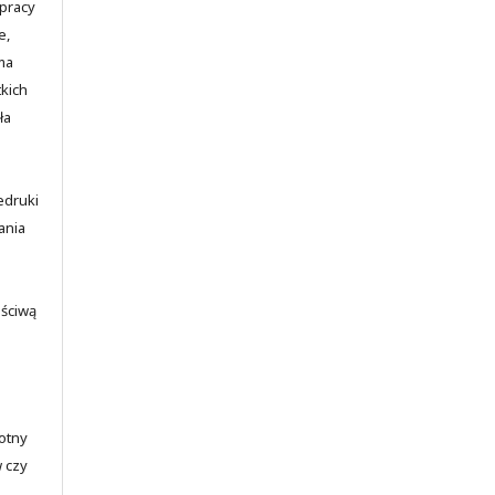
 pracy
e,
ma
kich
ła
edruki
ania
aściwą
totny
w czy