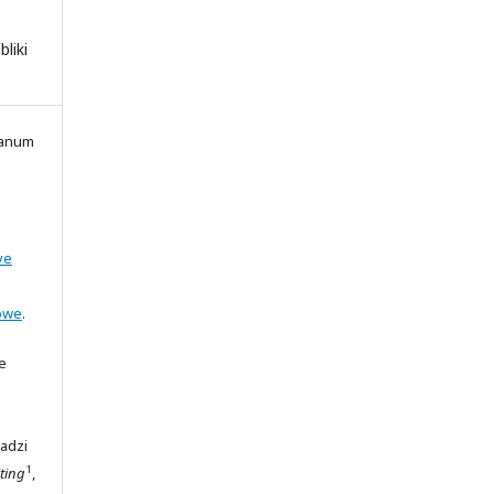
bliki
ianum
ve
owe
.
e
adzi
1
ting
,