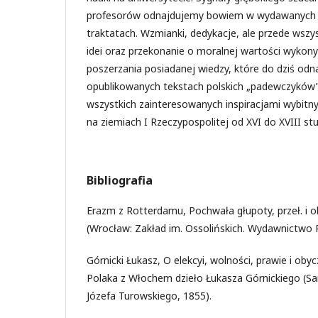
profesorów odnajdujemy bowiem w wydawanych 
traktatach. Wzmianki, dedykacje, ale przede wszy
idei oraz przekonanie o moralnej wartości wykony
poszerzania posiadanej wiedzy, które do dziś od
opublikowanych tekstach polskich „padewczyków”
wszystkich zainteresowanych inspiracjami wybit
na ziemiach I Rzeczypospolitej od XVI do XVIII stu
Bibliografia
Erazm z Rotterdamu, Pochwała głupoty, przeł. i ob
(Wrocław: Zakład im. Ossolińskich. Wydawnictwo 
Górnicki Łukasz, O elekcyi, wolności, prawie i ob
Polaka z Włochem dzieło Łukasza Górnickiego (S
Józefa Turowskiego, 1855).