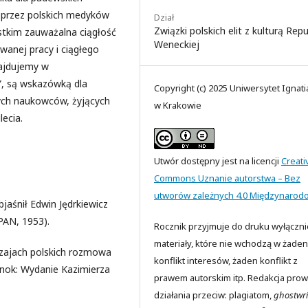
przez polskich medyków
Dział
Związki polskich elit z kulturą Repu
stkim zauważalna ciągłość
Weneckiej
wanej pracy i ciągłego
najdujemy w
, są wskazówką dla
Copyright (c) 2025 Uniwersytet Ignat
nych naukowców, żyjących
w Krakowie
lecia.
Utwór dostępny jest na licencji
Creati
Commons Uznanie autorstwa – Bez
utworów zależnych 4.0 Międzynarod
jaśnił Edwin Jędrkiewicz
PAN, 1953).
Rocznik przyjmuje do druku wyłączni
materiały, które nie wchodzą w żaden
yczajach polskich rozmowa
konflikt interesów, żaden konflikt z
anok: Wydanie Kazimierza
prawem autorskim itp. Redakcja prow
działania przeciw: plagiatom,
ghostwri