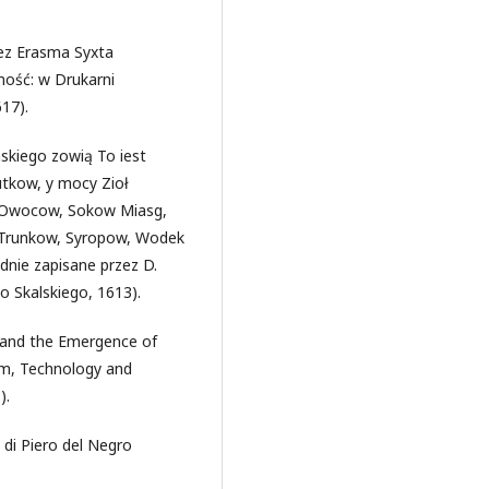
zez Erasma Syxta
mość: w Drukarni
17).
nskiego zowią To iest
utkow, y mocy Zioł
u, Owocow, Sokow Miasg,
 Trunkow, Syropow, Wodek
dnie zapisane przez D.
o Skalskiego, 1613).
i and the Emergence of
sm, Technology and
).
a di Piero del Negro