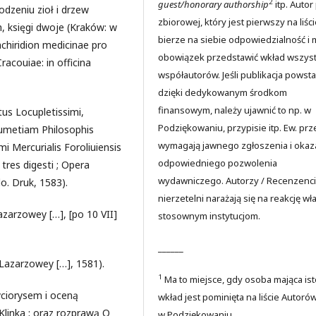
2
guest/honorary authorship
itp. Autor
odzeniu zioł i drzew
zbiorowej, który jest pierwszy na liści
, księgi dwoje (Kraków: w
bierze na siebie odpowiedzialność i 
chiridion medicinae pro
obowiązek przedstawić wkład wszyst
racouiae: in officina
współautorów. Jeśli publikacja powsta
dzięki dedykowanym środkom
finansowym, należy ujawnić to np. w
us Locupletissimi,
Podziękowaniu, przypisie itp. Ew. prz
erumetiam Philosophis
wymagają jawnego zgłoszenia i okaz
i Mercurialis Foroliuiensis
odpowiedniego pozwolenia
 tres digesti ; Opera
wydawniczego. Autorzy / Recenzenci
o. Druk, 1583).
nierzetelni narażają się na reakcję wł
zarzowey […], [po 10 VII]
stosownym instytucjom.
______
Lazarzowey […], 1581).
1
Ma to miejsce, gdy osoba mająca is
yciorysem i oceną
wkład jest pominięta na liście Autoró
linka ; oraz rozprawą O
w Podziękowaniu.