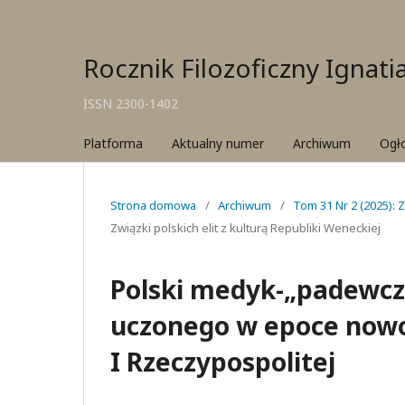
Rocznik Filozoficzny Ignat
ISSN 2300-1402
Platforma
Aktualny numer
Archiwum
Ogł
Strona domowa
/
Archiwum
/
Tom 31 Nr 2 (2025): Z
Związki polskich elit z kulturą Republiki Weneckiej
Polski medyk-„padewcz
uczonego w epoce nowoż
I Rzeczypospolitej