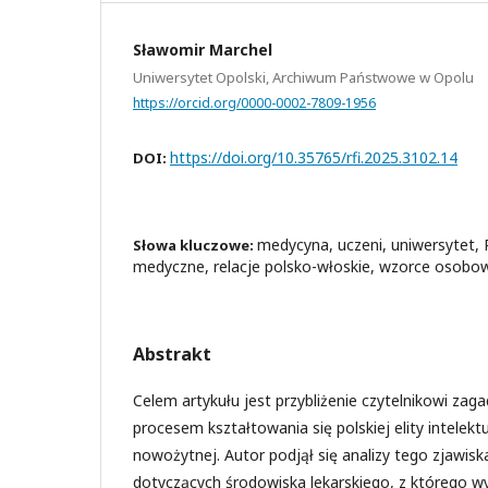
Sławomir Marchel
Uniwersytet Opolski, Archiwum Państwowe w Opolu
https://orcid.org/0000-0002-7809-1956
https://doi.org/10.35765/rfi.2025.3102.14
DOI:
medycyna, uczeni, uniwersytet, 
Słowa kluczowe:
medyczne, relacje polsko-włoskie, wzorce osobo
Abstrakt
Celem artykułu jest przybliżenie czytelnikowi zag
procesem kształtowania się polskiej elity intelek
nowożytnej. Autor podjął się analizy tego zjawis
dotyczących środowiska lekarskiego, z którego wy