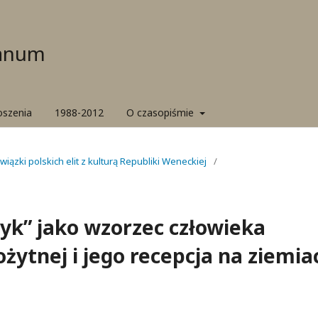
ianum
oszenia
1988-2012
O czasopiśmie
wiązki polskich elit z kulturą Republiki Weneckiej
/
yk” jako wzorzec człowieka
ytnej i jego recepcja na ziemia