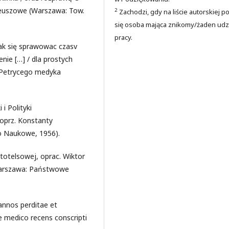
bileuszowe (Warszawa: Tow.
2
Zachodzi, gdy na liście autorskiej p
się osoba mająca znikomy/żaden udz
pracy.
 iak się sprawowac czasv
enie […] / dla prostych
 Petrycego medyka
i Polityki
oprz. Konstanty
 Naukowe, 1956).
stotelsowej, oprac. Wiktor
Warszawa: Państwowe
annos perditae et
se medico recens conscripti