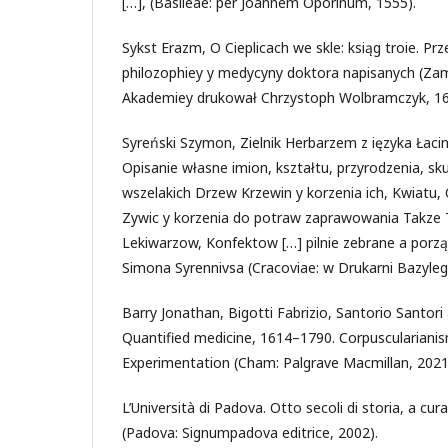
[…], (Basileae: per Joannem Oporinum, 1555).
Sykst Erazm, O Cieplicach we skle: ksiąg troie. Pr
philozophiey y medycyny doktora napisanych (Za
Akademiey drukował Chrzystoph Wolbramczyk, 16
Syreński Szymon, Zielnik Herbarzem z ięzyka Łaci
Opisanie własne imion, kształtu, przyrodzenia, sk
wszelakich Drzew Krzewin y korzenia ich, Kwiat
Zywic y korzenia do potraw zaprawowania Takze
Lekiwarzow, Konfektow […] pilnie zebrane a porzą
Simona Syrennivsa (Cracoviae: w Drukarni Bazyleg
Barry Jonathan, Bigotti Fabrizio, Santorio Santor
Quantified medicine, 1614–1790. Corpusculariani
Experimentation (Cham: Palgrave Macmillan, 2021
L’Università di Padova. Otto secoli di storia, a cur
(Padova: Signumpadova editrice, 2002).