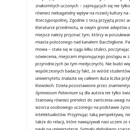
znakomitych uczonych – zajmujących się nie tylk
również niebagatelny wpływ na rozwój kultury na 
Rzeczypospolitej. Zgodnie z tezą przyjętą przez 
literaturze przedmiotu, w owym gronie adeptów
miejsce należy przyznać tym, którzy w poszukiwan
miasta położonego nad kanałem Bacchiglione. P
mowa – stała się w ciągu kilku stuleci, poczynają
oświecenia, miejscem imponującego postępu w z
przyrodniczych (w tym medycznych). Nie budzi wię
współczesnych badaczy fakt, że wśród studentó
uniwersytetu znalazła się całkiem duża liczba prz
litewskich. Dzieła pozostawione przez znamienit
Gymnasium Patavinum
są dla autora nie tylko św
Stanowią również pretekst do zwrócenia uwagi n
wzorca osobowego uczonego na podstawie życior
intelektualistów. Przyjmując taką perspektywę, ni
także do relacji, które nawiązywali nasi uczeni z
nauki na uniwersytecie. Sygnały głębokiego szacu