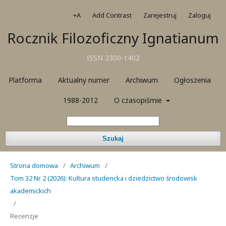
+A
Add Contrast
Zarejestruj
Zaloguj
Rocznik Filozoficzny Ignatianum
ISSN 2300-1402
Platforma
Aktualny numer
Archiwum
Ogłoszenia
1988-2012
O czasopiśmie
Szukaj
Strona domowa
/
Archiwum
/
Tom 32 Nr 2 (2026): Kultura studencka i dziedzictwo środowisk
akademickich
/
Recenzje