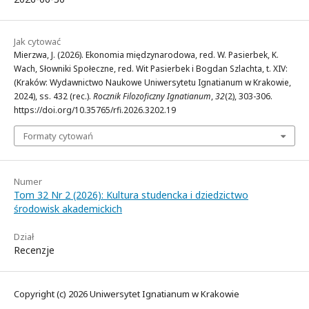
Jak cytować
Mierzwa, J. (2026). Ekonomia międzynarodowa, red. W. Pasierbek, K.
Wach, Słowniki Społeczne, red. Wit Pasierbek i Bogdan Szlachta, t. XIV:
(Kraków: Wydawnictwo Naukowe Uniwersytetu Ignatianum w Krakowie,
2024), ss. 432 (rec.).
Rocznik Filozoficzny Ignatianum
,
32
(2), 303-306.
https://doi.org/10.35765/rfi.2026.3202.19
Formaty cytowań
Numer
Tom 32 Nr 2 (2026): Kultura studencka i dziedzictwo
środowisk akademickich
Dział
Recenzje
Copyright (c) 2026 Uniwersytet Ignatianum w Krakowie