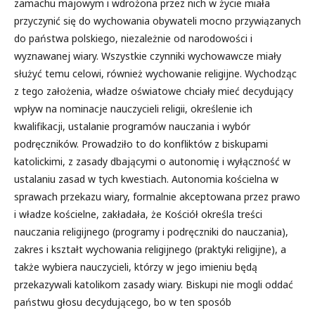
zamachu majowym i wdrożona przez nich w życie miała
przyczynić się do wychowania obywateli mocno przywiązanych
do państwa polskiego, niezależnie od narodowości i
wyznawanej wiary. Wszystkie czynniki wychowawcze miały
służyć temu celowi, również wychowanie religijne. Wychodząc
z tego założenia, władze oświatowe chciały mieć decydujący
wpływ na nominacje nauczycieli religii, określenie ich
kwalifikacji, ustalanie programów nauczania i wybór
podręczników. Prowadziło to do konfliktów z biskupami
katolickimi, z zasady dbającymi o autonomię i wyłączność w
ustalaniu zasad w tych kwestiach. Autonomia kościelna w
sprawach przekazu wiary, formalnie akceptowana przez prawo
i władze kościelne, zakładała, że Kościół określa treści
nauczania religijnego (programy i podręczniki do nauczania),
zakres i kształt wychowania religijnego (praktyki religijne), a
także wybiera nauczycieli, którzy w jego imieniu będą
przekazywali katolikom zasady wiary. Biskupi nie mogli oddać
państwu głosu decydującego, bo w ten sposób