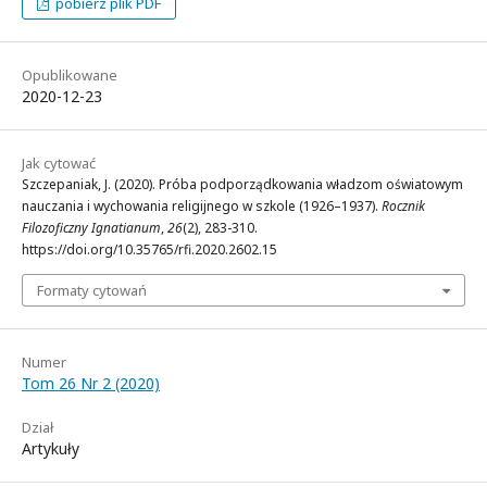
pobierz plik PDF
Opublikowane
2020-12-23
Jak cytować
Szczepaniak, J. (2020). Próba podporządkowania władzom oświatowym
nauczania i wychowania religijnego w szkole (1926–1937).
Rocznik
Filozoficzny Ignatianum
,
26
(2), 283-310.
https://doi.org/10.35765/rfi.2020.2602.15
Formaty cytowań
Numer
Tom 26 Nr 2 (2020)
Dział
Artykuły