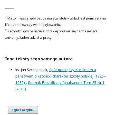
______
1
Ma to miejsce, gdy osoba mająca istotny wkład jest pominięta na
liście Autorów czy w Podziękowaniu.
2
Zachodzi, gdy na liście autorskiej pojawia się osoba mająca
znikomy/żaden udział w pracy.
Inne teksty tego samego autora
ks. Jan Szczepaniak,
Spór pomiędzy Kościołem a
państwem o katolicki charakter szkoły polskiej (1926–
1939)
,
Rocznik Filozoficzny Ignatianum: Tom 25 Nr 1
(2019)
Zgłoś artykuł