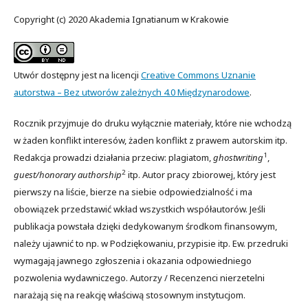
Copyright (c) 2020 Akademia Ignatianum w Krakowie
Utwór dostępny jest na licencji
Creative Commons Uznanie
autorstwa – Bez utworów zależnych 4.0 Międzynarodowe
.
Rocznik przyjmuje do druku wyłącznie materiały, które nie wchodzą
w żaden konflikt interesów, żaden konflikt z prawem autorskim itp.
1
Redakcja prowadzi działania przeciw: plagiatom,
ghostwriting
,
2
guest/honorary authorship
itp. Autor pracy zbiorowej, który jest
pierwszy na liście, bierze na siebie odpowiedzialność i ma
obowiązek przedstawić wkład wszystkich współautorów. Jeśli
publikacja powstała dzięki dedykowanym środkom finansowym,
należy ujawnić to np. w Podziękowaniu, przypisie itp. Ew. przedruki
wymagają jawnego zgłoszenia i okazania odpowiedniego
pozwolenia wydawniczego. Autorzy / Recenzenci nierzetelni
narażają się na reakcję właściwą stosownym instytucjom.