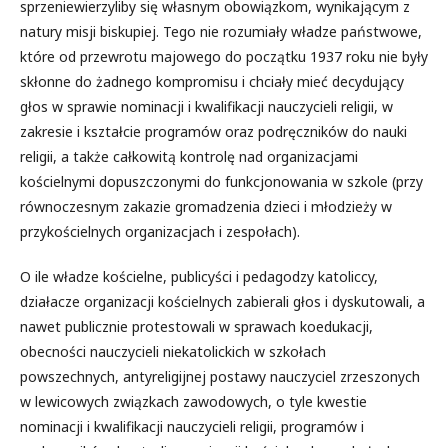
sprzeniewierzyliby się własnym obowiązkom, wynikającym z
natury misji biskupiej. Tego nie rozumiały władze państwowe,
które od przewrotu majowego do początku 1937 roku nie były
skłonne do żadnego kompromisu i chciały mieć decydujący
głos w sprawie nominacji i kwalifikacji nauczycieli religii, w
zakresie i kształcie programów oraz podręczników do nauki
religii, a także całkowitą kontrolę nad organizacjami
kościelnymi dopuszczonymi do funkcjonowania w szkole (przy
równoczesnym zakazie gromadzenia dzieci i młodzieży w
przykościelnych organizacjach i zespołach).
O ile władze kościelne, publicyści i pedagodzy katoliccy,
działacze organizacji kościelnych zabierali głos i dyskutowali, a
nawet publicznie protestowali w sprawach koedukacji,
obecności nauczycieli niekatolickich w szkołach
powszechnych, antyreligijnej postawy nauczyciel zrzeszonych
w lewicowych związkach zawodowych, o tyle kwestie
nominacji i kwalifikacji nauczycieli religii, programów i