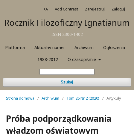
+A
Add Contrast
Zarejestruj
Zaloguj
Rocznik Filozoficzny Ignatianum
ISSN 2300-1402
Platforma
Aktualny numer
Archiwum
Ogłoszenia
1988-2012
O czasopiśmie
Szukaj
Strona domowa
/
Archiwum
/
Tom 26 Nr 2 (2020)
/
Artykuły
Próba podporządkowania
władzom oświatowym