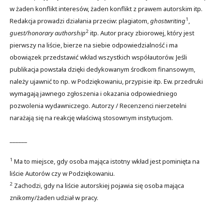
w żaden konflikt interesów, żaden konflikt z prawem autorskim itp.
1
Redakcja prowadzi działania przeciw: plagiatom,
ghostwriting
,
2
guest/honorary authorship
itp. Autor pracy zbiorowej, który jest
pierwszy na liście, bierze na siebie odpowiedzialność i ma
obowiązek przedstawić wkład wszystkich współautorów. Jeśli
publikacja powstała dzięki dedykowanym środkom finansowym,
należy ujawnić to np. w Podziękowaniu, przypisie itp. Ew. przedruki
wymagają jawnego zgłoszenia i okazania odpowiedniego
pozwolenia wydawniczego. Autorzy / Recenzenci nierzetelni
narażają się na reakcję właściwą stosownym instytucjom.
______
1
Ma to miejsce, gdy osoba mająca istotny wkład jest pominięta na
liście Autorów czy w Podziękowaniu.
2
Zachodzi, gdy na liście autorskiej pojawia się osoba mająca
znikomy/żaden udział w pracy.