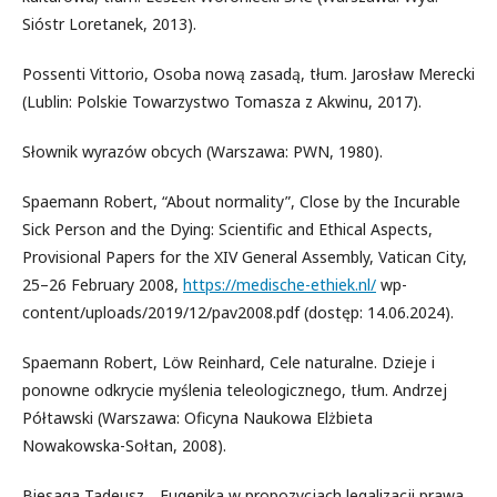
Sióstr Loretanek, 2013).
Possenti Vittorio, Osoba nową zasadą, tłum. Jarosław Merecki
(Lublin: Polskie Towarzystwo Tomasza z Akwinu, 2017).
Słownik wyrazów obcych (Warszawa: PWN, 1980).
Spaemann Robert, “About normality”, Close by the Incurable
Sick Person and the Dying: Scientific and Ethical Aspects,
Provisional Papers for the XIV General Assembly, Vatican City,
25–26 February 2008,
https://medische-ethiek.nl/
wp-
content/uploads/2019/12/pav2008.pdf (dostęp: 14.06.2024).
Spaemann Robert, Löw Reinhard, Cele naturalne. Dzieje i
ponowne odkrycie myślenia teleologicznego, tłum. Andrzej
Półtawski (Warszawa: Oficyna Naukowa Elżbieta
Nowakowska-Sołtan, 2008).
Biesaga Tadeusz, „Eugenika w propozycjach legalizacji prawa