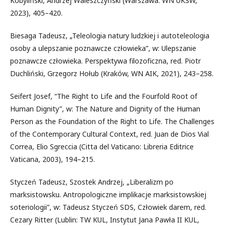
Kobyliński, Andrzej Waleszczyński (Warszawa: WN UKSW,
2023), 405–420.
Biesaga Tadeusz, „Teleologia natury ludzkiej i autoteleologia
osoby a ulepszanie poznawcze człowieka”, w: Ulepszanie
poznawcze człowieka. Perspektywa filozoficzna, red. Piotr
Duchliński, Grzegorz Hołub (Kraków, WN AIK, 2021), 243–258.
Seifert Josef, “The Right to Life and the Fourfold Root of
Human Dignity”, w: The Nature and Dignity of the Human
Person as the Foundation of the Right to Life. The Challenges
of the Contemporary Cultural Context, red. Juan de Dios Vial
Correa, Elio Sgreccia (Citta del Vaticano: Libreria Editrice
Vaticana, 2003), 194–215.
Styczeń Tadeusz, Szostek Andrzej, „Liberalizm po
marksistowsku. Antropologiczne implikacje marksistowskiej
soteriologii”, w: Tadeusz Styczeń SDS, Człowiek darem, red.
Cezary Ritter (Lublin: TW KUL, Instytut Jana Pawła II KUL,