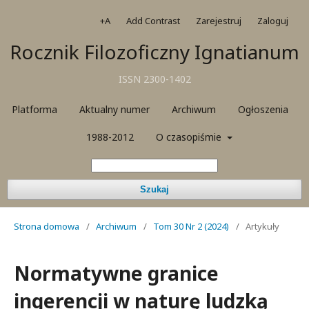
+A
Add Contrast
Zarejestruj
Zaloguj
Rocznik Filozoficzny Ignatianum
ISSN 2300-1402
Platforma
Aktualny numer
Archiwum
Ogłoszenia
1988-2012
O czasopiśmie
Szukaj
Strona domowa
/
Archiwum
/
Tom 30 Nr 2 (2024)
/
Artykuły
Normatywne granice
ingerencji w naturę ludzką