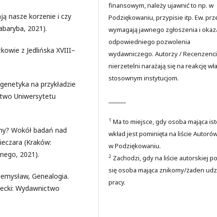
finansowym, należy ujawnić to np. w
ją nasze korzenie i czy
Podziękowaniu, przypisie itp. Ew. prz
baryba, 2021).
wymagają jawnego zgłoszenia i okaz
odpowiedniego pozwolenia
kowie z Jedlińska XVIII–
wydawniczego. Autorzy / Recenzenci
nierzetelni narażają się na reakcję wł
stosownym instytucjom.
genetyka na przykładzie
ctwo Uniwersytetu
______
1
Ma to miejsce, gdy osoba mająca is
amy? Wokół badań nad
wkład jest pominięta na liście Autoró
ieczara (Kraków:
w Podziękowaniu.
ego, 2021).
2
Zachodzi, gdy na liście autorskiej p
się osoba mająca znikomy/żaden udz
rzemysław, Genealogia.
pracy.
iecki: Wydawnictwo