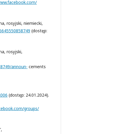
www.facebook.com/
a, rosyjski, niemiecki,
26645550858749
(dostęp:
a, rosyjski,
58749/announ-
cements
2006
(dostęp: 24.01.2024).
acebook.com/groups/
”,