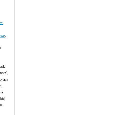
ve
owe
.
e
adzi
1
ting
,
 pracy
e,
ma
kich
ła