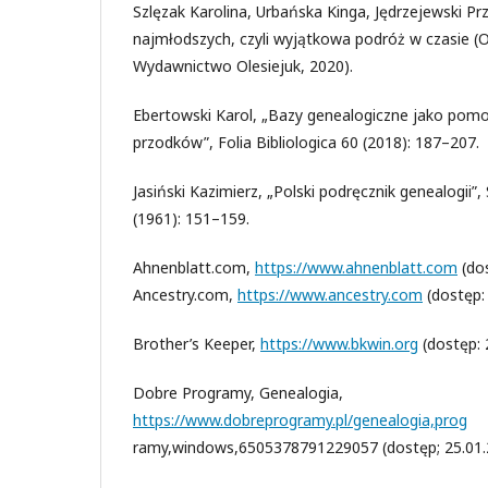
Szlęzak Karolina, Urbańska Kinga, Jędrzejewski P
najmłodszych, czyli wyjątkowa podróż w czasie 
Wydawnictwo Olesiejuk, 2020).
Ebertowski Karol, „Bazy genealogiczne jako pom
przodków”, Folia Bibliologica 60 (2018): 187–207.
Jasiński Kazimierz, „Polski podręcznik genealogii”
(1961): 151–159.
Ahnenblatt.com,
https://www.ahnenblatt.com
(dos
Ancestry.com,
https://www.ancestry.com
(dostęp: 
Brother’s Keeper,
https://www.bkwin.org
(dostęp: 
Dobre Programy, Genealogia,
https://www.dobreprogramy.pl/genealogia,prog
ramy,windows,6505378791229057 (dostęp; 25.01.