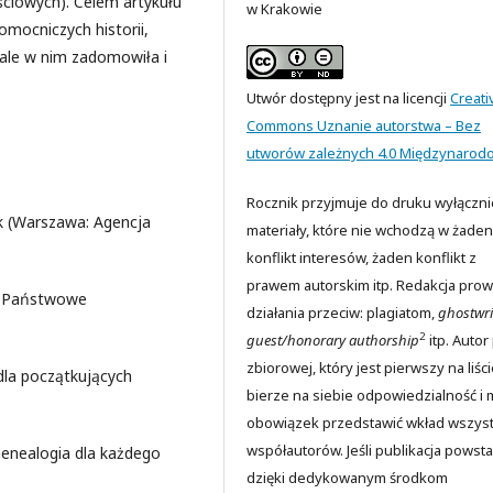
ściowych). Celem artykułu
w Krakowie
omocniczych historii,
 ale w nim zadomowiła i
Utwór dostępny jest na licencji
Creati
Commons Uznanie autorstwa – Bez
utworów zależnych 4.0 Międzynarod
Rocznik przyjmuje do druku wyłączni
ik (Warszawa: Agencja
materiały, które nie wchodzą w żaden
konflikt interesów, żaden konflikt z
prawem autorskim itp. Redakcja prow
: Państwowe
działania przeciw: plagiatom,
ghostwri
2
guest/honorary authorship
itp. Autor
zbiorowej, który jest pierwszy na liści
dla początkujących
bierze na siebie odpowiedzialność i 
obowiązek przedstawić wkład wszyst
współautorów. Jeśli publikacja powsta
enealogia dla każdego
dzięki dedykowanym środkom