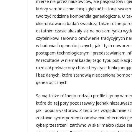
mierze nie przez naukowców, ale pasjonatów i 
którzy samodzielnie chcą zgłębiać historię swoich 
tworzyć rodzinne kompendia genealogiczne. O tak
ukierunkowaniu badań świadczą także różnego rod
ostatnim czasie ukazały się na polskim rynku wy
czytelnikowi zarówno omówienie tradycyjnych na
w badaniach genealogicznych, jak i tych nowocze
postępem technologicznym i przedstawianiem info
W rezultacie w niemal każdej tego typu publikacji
rozdział poświęcony charakterystyce funkcjonują
i baz danych, które stanowią nieocenioną pomoc
genealogicznych.
Są nią także różnego rodzaju profile i grupy w m
które do tej pory pozostawały jednak niezauważ
jak i popularyzatorów. Z tego też względu niniejs
zostanie syntetycznemu omówieniu obecności ge
cyberprzestrzeni, zarówno w skali makro (duże ser