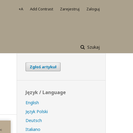
+A
Add Contrast
Zarejestruj
Zaloguj
Szukaj
Zgłoś artykuł
Język / Language
English
Język Polski
Deutsch
Italiano