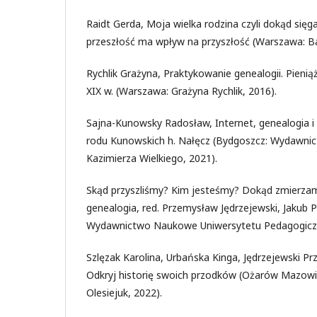
Raidt Gerda, Moja wielka rodzina czyli dokąd sięga
przeszłość ma wpływ na przyszłość (Warszawa: Ba
Rychlik Grażyna, Praktykowanie genealogii. Pieniąż
XIX w. (Warszawa: Grażyna Rychlik, 2016).
Sajna-Kunowsky Radosław, Internet, genealogia i 
rodu Kunowskich h. Nałęcz (Bydgoszcz: Wydawni
Kazimierza Wielkiego, 2021).
Skąd przyszliśmy? Kim jesteśmy? Dokąd zmierz
genealogia, red. Przemysław Jędrzejewski, Jakub P
Wydawnictwo Naukowe Uniwersytetu Pedagogiczn
Szlęzak Karolina, Urbańska Kinga, Jędrzejewski P
Odkryj historię swoich przodków (Ożarów Mazow
Olesiejuk, 2022).