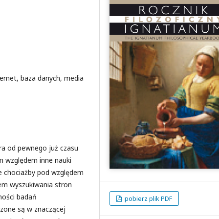
ternet, baza danych, media
óra od pewnego już czasu
ym względem inne nauki
yle chociażby pod względem
tem wyszukiwania stron
ności badań
pobierz plik PDF
dzone są w znaczącej