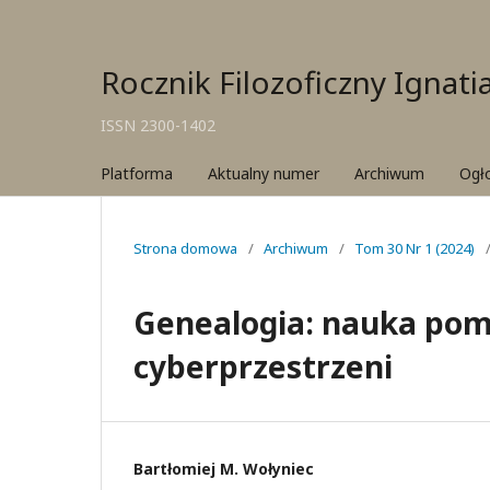
Rocznik Filozoficzny Ignat
ISSN 2300-1402
Platforma
Aktualny numer
Archiwum
Ogł
Strona domowa
/
Archiwum
/
Tom 30 Nr 1 (2024)
Genealogia: nauka pomo
cyberprzestrzeni
Bartłomiej M. Wołyniec