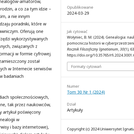
genealogów-amatorów,
Opublikowane
rodzin, a co za tym idzie –
2024-03-29
im, a nie innym
zaju poradniki, które w
dawniczym. Oferują one
Jak cytować
Wołyniec, B. M. (2024). Genealogia: nau
rzędzi wykorzystywanych
pomocnicza historii w cyberprzestrzeni
snych, związanych z
Rocznik Filozoficzny Ignatianum
,
30
(1), 6
rmacji w formie cyfrowej.
https://doi.org/10.35765/rfi.2024.3001.
 zamieszczony został
Formaty cytowań
cych w Internecie serwisów
 w badaniach
Numer
Tom 30 Nr 1 (2024)
ediach społecznościowych,
Dział
one, tak przez naukowców,
Artykuły
zy artykuł poświęcony
nealogii w
wisy i bazy internetowe),
Copyright (c) 2024 Uniwersytet Ignat