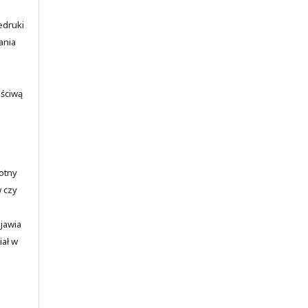
edruki
ania
aściwą
totny
w czy
ojawia
iał w