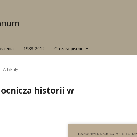
ianum
oszenia
1988-2012
O czasopiśmie
/
Artykuły
cnicza historii w