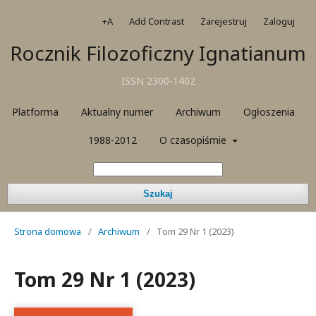
+A
Add Contrast
Zarejestruj
Zaloguj
Rocznik Filozoficzny Ignatianum
ISSN 2300-1402
Platforma
Aktualny numer
Archiwum
Ogłoszenia
1988-2012
O czasopiśmie
Szukaj
Strona domowa
/
Archiwum
/
Tom 29 Nr 1 (2023)
Tom 29 Nr 1 (2023)