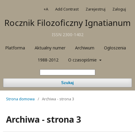
+A
Add Contrast
Zarejestruj
Zaloguj
Rocznik Filozoficzny Ignatianum
ISSN 2300-1402
Platforma
Aktualny numer
Archiwum
Ogłoszenia
1988-2012
O czasopiśmie
Szukaj
Strona domowa
/
Archiwa - strona 3
Archiwa - strona 3