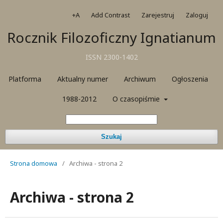
+A
Add Contrast
Zarejestruj
Zaloguj
Rocznik Filozoficzny Ignatianum
ISSN 2300-1402
Platforma
Aktualny numer
Archiwum
Ogłoszenia
1988-2012
O czasopiśmie
Szukaj
Strona domowa
/
Archiwa - strona 2
Archiwa - strona 2