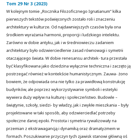
Tom 29 Nr 3 (2023)
W kolejnym tomie „Rocznika Filozoficznego Ignatianum” kilka
pierwszych tekstów poświęconych zostało roli i znaczeniu
architektury w kulturze. Od najdawniejszych czasów była ona
środkiem wyrażania harmonii, proporcji i ludzkiego intelektu.
Zarówno w dobie antyku, jak i w średniowieczu zadaniem
architektury było odzwierciedlenie zasad równowagi i symetrii
otaczającego świata. W dobie renesansu architek- tura przestała
być klasyfikowana jako dziedzina wyłącznie techniczna i zaczęto ją
postrzegać również w kontekście humanistycznym. Zauwa- żono
bowiem, że odpowiada ona nie tylko za prawidłową konstrukcję
budynków, ale poprzez wykorzystywanie symboli i estetyki
wywiera duży wpływ na kulturę i społeczeństwo. Budowle –
świątynie, szkoły, siedzi- by władzy, jak i zwykłe mieszkania – były
projektowane w taki sposób, aby odzwierciedlać potrzeby
społeczne danej epoki. Prostota i symetria rywalizowały na
przemian z ekstrawagancją i dynamiką oraz dramatyzmem w
formach. Poszukiwanie przyczyn tych zjawisk stanowi główną oś