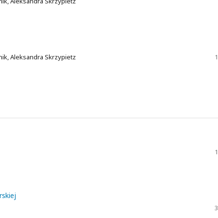
ik, Aleksandra Skrzypietz
ik, Aleksandra Skrzypietz
1
1
skiej
3