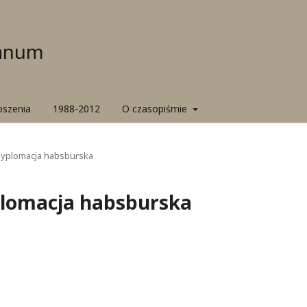
ianum
oszenia
1988-2012
O czasopiśmie
 Dyplomacja habsburska
plomacja habsburska