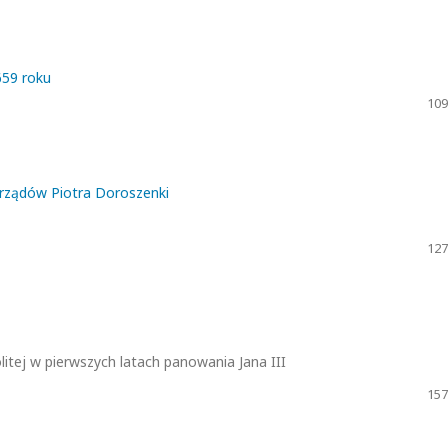
659 roku
109
rządów Piotra Doroszenki
127
itej w pierwszych latach panowania Jana III
157