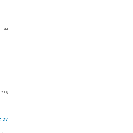
-344
-358
. XV
-371