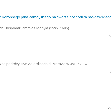
iego koronnego Jana Zamoyskiego na dworze hospodara mołdawskieg
vian Hospodar Jeremias Mohyla (1595–1605)
5
s podróży tzw. via ordinaria di Moravia w XVI–XVII w.
7
95