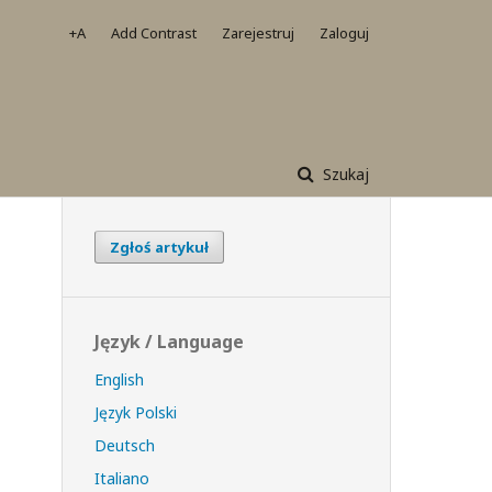
+A
Add Contrast
Zarejestruj
Zaloguj
Szukaj
Zgłoś artykuł
Język / Language
English
Język Polski
Deutsch
Italiano