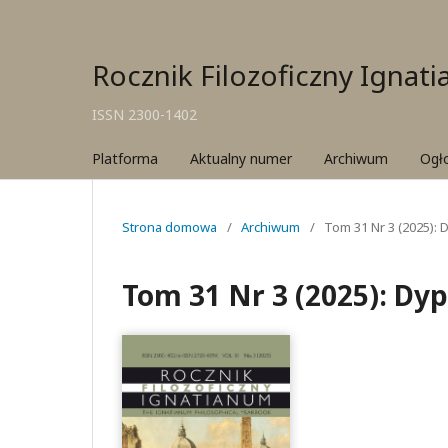
Rocznik Filozoficzny Ignat
ISSN 2300-1402
Platforma
Aktualny numer
Archiwum
Ogł
Strona domowa
/
Archiwum
/
Tom 31 Nr 3 (2025):
Tom 31 Nr 3 (2025): Dy