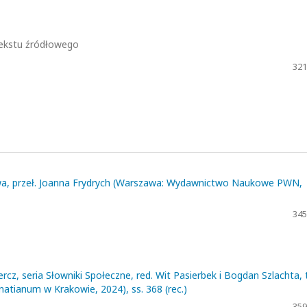
 tekstu źródłowego
321
rowa, przeł. Joanna Frydrych (Warszawa: Wydawnictwo Naukowe PWN,
345
cz, seria Słowniki Społeczne, red. Wit Pasierbek i Bogdan Szlachta, t
tianum w Krakowie, 2024), ss. 368 (rec.)
359