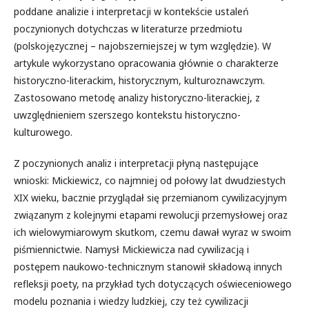
poddane analizie i interpretacji w kontekście ustaleń
poczynionych dotychczas w literaturze przedmiotu
(polskojęzycznej – najobszerniejszej w tym względzie). W
artykule wykorzystano opracowania głównie o charakterze
historyczno-literackim, historycznym, kulturoznawczym.
Zastosowano metodę analizy historyczno-literackiej, z
uwzględnieniem szerszego kontekstu historyczno-
kulturowego.
Z poczynionych analiz i interpretacji płyną następujące
wnioski: Mickiewicz, co najmniej od połowy lat dwudziestych
XIX wieku, bacznie przyglądał się przemianom cywilizacyjnym
związanym z kolejnymi etapami rewolucji przemysłowej oraz
ich wielowymiarowym skutkom, czemu dawał wyraz w swoim
piśmiennictwie. Namysł Mickiewicza nad cywilizacją i
postępem naukowo-technicznym stanowił składową innych
refleksji poety, na przykład tych dotyczących oświeceniowego
modelu poznania i wiedzy ludzkiej, czy też cywilizacji