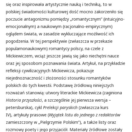
się oraz inspirowała artystycznie nauką i techniką, to w
polskiej świadomości kulturowej dość mocno zakorzeniło się
poczucie antagonizmu pomiędzy „romantycznym” (intuicyjno-
emocjonalnym) a naukowym (racjonalno-empirycznym)
oglądem świata, w zasadzie wykluczające możliwość ich
pogodzenia. W tej perspektywie (zwłaszcza w przekazie
popularnonaukowym) romantycy polscy, na czele z
Mickiewiczem, wciąż jeszcze jawią się jako niechętni nauce
oraz jej sposobom poznawania świata. Artykuł, na przykładzie
refleksji cywilizacyjnych Mickiewicza, pokazuje
niejednoznaczność i złożoności stosunku romantyków
polskich do tych kwestii. Podstawę źródłową niniejszych
rozważań stanowią: utwory literackie Mickiewicza (zaginiona
Historia przyszłości
, a szczególnie jej pierwsza wersja –
petersburska), cykl
Prelekcji paryskich
(zwłaszcza kurs
IV), artykuły prasowe (
Wyjątek listu do jednego z redaktorów
zamieszczony w „Pielgrzymie Polskim”), a także listy oraz
rozmowy poety i jego przyjaciół. Materiały źródłowe zostały