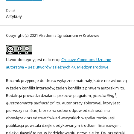
Dział
Artykuły
Copyright (c) 2021 Akademia Ignatianum w Krakowie
Utwór dostępny jest na licencji
Creative Commons Uznanie
autorstwa – Bez utworów zależnych 4.0 Międzynarodowe
.
Rocznik przyjmuje do druku wyłącznie materiały, które nie wchodzą
w żaden konflikt interesów, żaden konflikt z prawem autorskim itp.
1
Redakcja prowadzi działania przeciw: plagiatom,
ghostwriting
,
2
guest/honorary authorship
itp. Autor pracy zbiorowej, który jest
pierwszy na liście, bierze na siebie odpowiedzialność i ma
obowiązek przedstawić wkład wszystkich współautorów. Jeśli
publikacja powstała dzięki dedykowanym środkom finansowym,
należy ujawnić to np. w Podziękowaniu, przypisie itp. Ew. przedruki