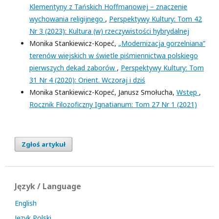
Klementyny z Tańskich Hoffmanowej – znaczenie
wychowania religijnego
,
Perspektywy Kultury: Tom 42
Nr 3 (2023): Kultura (w) rzeczywistości hybrydalnej
Monika Stankiewicz-Kopeć,
„Modernizacja gorzelniana”
terenów wiejskich w świetle piśmiennictwa polskiego
pierwszych dekad zaborów
,
Perspektywy Kultury: Tom
31 Nr 4 (2020): Orient. Wczoraj i dziś
Monika Stankiewicz-Kopeć, Janusz Smołucha,
Wstęp
,
Rocznik Filozoficzny Ignatianum: Tom 27 Nr 1 (2021)
Zgłoś artykuł
Język / Language
English
Język Polski