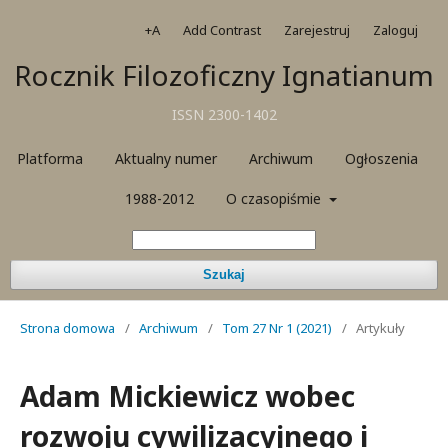
+A
Add Contrast
Zarejestruj
Zaloguj
Rocznik Filozoficzny Ignatianum
ISSN 2300-1402
Platforma
Aktualny numer
Archiwum
Ogłoszenia
1988-2012
O czasopiśmie
Szukaj
Strona domowa
/
Archiwum
/
Tom 27 Nr 1 (2021)
/
Artykuły
Adam Mickiewicz wobec
rozwoju cywilizacyjnego i