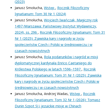
(2023)
Janusz Smołucha,
Wstęp
,
Rocznik Filozoficzny
Ignatianum: Tom 30 Nr 1 (2024)
Janusz Smołucha,
Wojciech Iwańczak, Magiczny rok
1497 (Warszawa: Państwowy Instytut Wydawniczy,
2024), ss. 296
,
Rocznik Filozoficzny Ignatianum: Tom 31
Nr 1 (2025): Zjawiska kary i nagrody w życiu
społeczeństw Czech i Polski w średniowieczu i w
czasach nowożytnych
Janusz Smołucha,
Rola podarunków i nagród w misji
dyplomatycznej kardynała Enrico Caetaniego do
Królestwa Polskiego w latach 1596–1597
,
Rocznik
Filozoficzny Ignatianum: Tom 31 Nr 1 (2025): Zjawiska
kary i nagrody w życiu społeczeństw Czech i Polski w
średniowieczu i w czasach nowożytnych
Janusz Smołucha, Andrzej Wadas,
Wstęp
,
Rocznik
Filozoficzny Ignatianum: Tom 32 Nr 1 (2026): Tomasz
Dunin Szpot SJ i jezuickie misje w Chinach