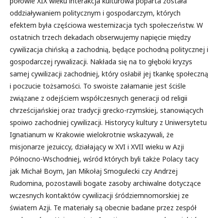
połowie XIX wieku interakcja kulturowa poparta została
oddziaływaniem politycznym i gospodarczym, których
efektem była częściowa westernizacja tych społeczeństw. W
ostatnich trzech dekadach obserwujemy napięcie między
cywilizacja chińską a zachodnią, będące pochodną politycznej i
gospodarczej rywalizacji. Nakłada się na to głęboki kryzys
samej cywilizacji zachodniej, który osłabił jej tkankę społeczną
i poczucie tożsamości. To swoiste załamanie jest ściśle
związane z odejściem współczesnych generacji od religii
chrześcijańskiej oraz tradycji grecko-rzymskiej, stanowiących
spoiwo zachodniej cywilizacji. Historycy kultury z Uniwersytetu
Ignatianum w Krakowie wielokrotnie wskazywali, że
misjonarze jezuiccy, działający w XVI i XVII wieku w Azji
Północno-Wschodniej, wśród których byli także Polacy tacy
jak Michał Boym, Jan Mikołaj Smogulecki czy Andrzej
Rudomina, pozostawili bogate zasoby archiwalne dotyczące
wczesnych kontaktów cywilizacji śródziemnomorskiej ze
światem Azji. Te materiały są obecnie badane przez zespół