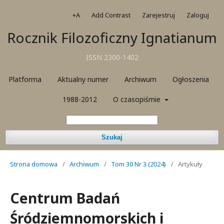
+A
Add Contrast
Zarejestruj
Zaloguj
Rocznik Filozoficzny Ignatianum
ISSN 2300-1402
Platforma
Aktualny numer
Archiwum
Ogłoszenia
1988-2012
O czasopiśmie
Szukaj
Strona domowa
/
Archiwum
/
Tom 30 Nr 3 (2024)
/
Artykuły
Centrum Badań
Śródziemnomorskich i