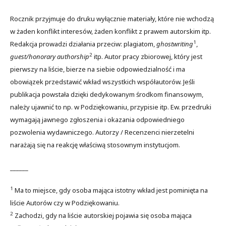
Rocznik przyjmuje do druku wyłącznie materiały, które nie wchodzą
w żaden konflikt interesów, żaden konflikt z prawem autorskim itp.
1
Redakcja prowadzi działania przeciw: plagiatom,
ghostwriting
,
2
guest/honorary authorship
itp. Autor pracy zbiorowej, który jest
pierwszy na liście, bierze na siebie odpowiedzialność i ma
obowiązek przedstawić wkład wszystkich współautorów. Jeśli
publikacja powstała dzięki dedykowanym środkom finansowym,
należy ujawnić to np. w Podziękowaniu, przypisie itp. Ew. przedruki
wymagają jawnego zgłoszenia i okazania odpowiedniego
pozwolenia wydawniczego. Autorzy / Recenzenci nierzetelni
narażają się na reakcję właściwą stosownym instytucjom.
______
1
Ma to miejsce, gdy osoba mająca istotny wkład jest pominięta na
liście Autorów czy w Podziękowaniu.
2
Zachodzi, gdy na liście autorskiej pojawia się osoba mająca