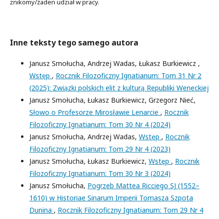
znikomy/żaden udział w pracy.
Inne teksty tego samego autora
Janusz Smołucha, Andrzej Wadas, Łukasz Burkiewicz ,
Wstęp
,
Rocznik Filozoficzny Ignatianum: Tom 31 Nr 2
(2025): Związki polskich elit z kulturą Republiki Weneckiej
Janusz Smołucha, Łukasz Burkiewicz, Grzegorz Nieć,
Słowo o Profesorze Mirosławie Lenarcie
,
Rocznik
Filozoficzny Ignatianum: Tom 30 Nr 4 (2024)
Janusz Smołucha, Andrzej Wadas,
Wstęp
,
Rocznik
Filozoficzny Ignatianum: Tom 29 Nr 4 (2023)
Janusz Smołucha, Łukasz Burkiewicz,
Wstęp
,
Rocznik
Filozoficzny Ignatianum: Tom 30 Nr 3 (2024)
Janusz Smołucha,
Pogrzeb Mattea Ricciego SJ (1552–
1610) w Historiae Sinarum Imperii Tomasza Szpota
Dunina
,
Rocznik Filozoficzny Ignatianum: Tom 29 Nr 4