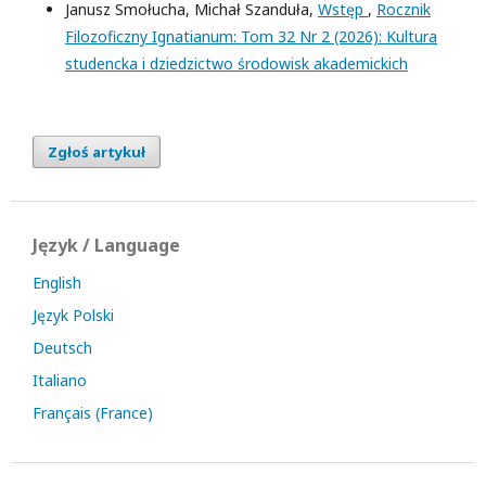
Janusz Smołucha, Michał Szanduła,
Wstęp
,
Rocznik
Filozoficzny Ignatianum: Tom 32 Nr 2 (2026): Kultura
studencka i dziedzictwo środowisk akademickich
Zgłoś artykuł
Język / Language
English
Język Polski
Deutsch
Italiano
Français (France)