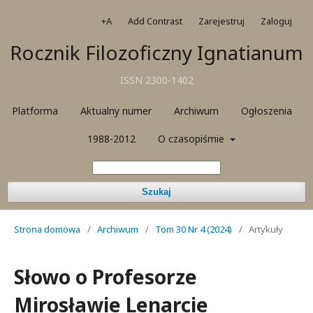
+A
Add Contrast
Zarejestruj
Zaloguj
Rocznik Filozoficzny Ignatianum
ISSN 2300-1402
Platforma
Aktualny numer
Archiwum
Ogłoszenia
1988-2012
O czasopiśmie
Szukaj
Strona domowa
/
Archiwum
/
Tom 30 Nr 4 (2024)
/
Artykuły
Słowo o Profesorze
Mirosławie Lenarcie