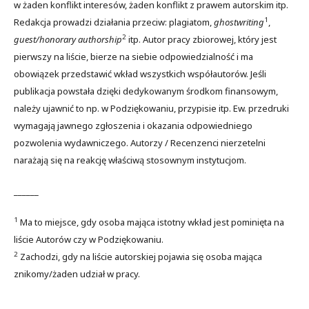
w żaden konflikt interesów, żaden konflikt z prawem autorskim itp.
1
Redakcja prowadzi działania przeciw: plagiatom,
ghostwriting
,
2
guest/honorary authorship
itp. Autor pracy zbiorowej, który jest
pierwszy na liście, bierze na siebie odpowiedzialność i ma
obowiązek przedstawić wkład wszystkich współautorów. Jeśli
publikacja powstała dzięki dedykowanym środkom finansowym,
należy ujawnić to np. w Podziękowaniu, przypisie itp. Ew. przedruki
wymagają jawnego zgłoszenia i okazania odpowiedniego
pozwolenia wydawniczego. Autorzy / Recenzenci nierzetelni
narażają się na reakcję właściwą stosownym instytucjom.
______
1
Ma to miejsce, gdy osoba mająca istotny wkład jest pominięta na
liście Autorów czy w Podziękowaniu.
2
Zachodzi, gdy na liście autorskiej pojawia się osoba mająca
znikomy/żaden udział w pracy.