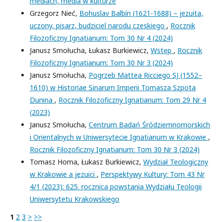
mediach, media w kulturze
Grzegorz Nieć,
Bohuslav Balbín (1621-1688) – jezuita,
uczony, pisarz, budziciel narodu czeskiego
,
Rocznik
Filozoficzny Ignatianum: Tom 30 Nr 4 (2024)
Janusz Smołucha, Łukasz Burkiewicz,
Wstęp
,
Rocznik
Filozoficzny Ignatianum: Tom 30 Nr 3 (2024)
Janusz Smołucha,
Pogrzeb Mattea Ricciego SJ (1552–
1610) w Historiae Sinarum Imperii Tomasza Szpota
Dunina
,
Rocznik Filozoficzny Ignatianum: Tom 29 Nr 4
(2023)
Janusz Smołucha,
Centrum Badań Śródziemnomorskich
i Orientalnych w Uniwersytecie Ignatianum w Krakowie
,
Rocznik Filozoficzny Ignatianum: Tom 30 Nr 3 (2024)
Tomasz Homa, Łukasz Burkiewicz,
Wydział Teologiczny
w Krakowie a jezuici
,
Perspektywy Kultury: Tom 43 Nr
4/1 (2023): 625. rocznica powstania Wydziału Teologii
Uniwersytetu Krakowskiego
1
2
3
>
>>