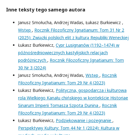
Inne teksty tego samego autora
Janusz Smołucha, Andrzej Wadas, Łukasz Burkiewicz ,
Wstęp
,
Rocznik Filozoficzny Ignatianum: Tom 31 Nr 2
(2025): Związki polskich elit z kulturą Republiki Weneckiej
Łukasz Burkiewicz,
Cypr Lusignanów (1192–1474) w
późnośredniowiecznych kastylijskich relacjach
podróżniczych
,
Rocznik Filozoficzny Ignatianum: Tom
30 Nr 3 (2024)
Janusz Smołucha, Andrzej Wadas,
Wstęp
,
Rocznik
Filozoficzny Ignatianum: Tom 29 Nr 4 (2023)
Łukasz Burkiewicz,
Polityczna, gospodarcza i kulturowa
rola Wielkiego Kanału chińskiego w kontekście Historiae
Sinarum Imperii Tomasza Szpota Dunina
,
Rocznik
Filozoficzny Ignatianum: Tom 29 Nr 4 (2023)
Łukasz Burkiewicz,
Podziękowanie i pożegnanie
,
Perspektywy Kultury: Tom 44 Nr 1 (2024): Kultura w