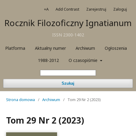
+A
Add Contrast
Zarejestruj
Zaloguj
Rocznik Filozoficzny Ignatianum
ISSN 2300-1402
Platforma
Aktualny numer
Archiwum
Ogłoszenia
1988-2012
O czasopiśmie
Szukaj
Strona domowa
/
Archiwum
/
Tom 29 Nr 2 (2023)
Tom 29 Nr 2 (2023)