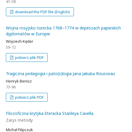
41-58
download the PDF file (English)
Wojna rosyjsko-turecka 1768–1774 w depeszach papieskich
dyplomatów w Europie
Wojciech Kęder
59-72
pobierz plik PDF
Tragiczna pedagogia i pato(s)logia Jana Jakuba Rousseau
Henryk Benisz
73-96
pobierz plik PDF
Filozoficzna krytyka literacka Stanleya Cavella
Zarys metody
Michał Filipczuk