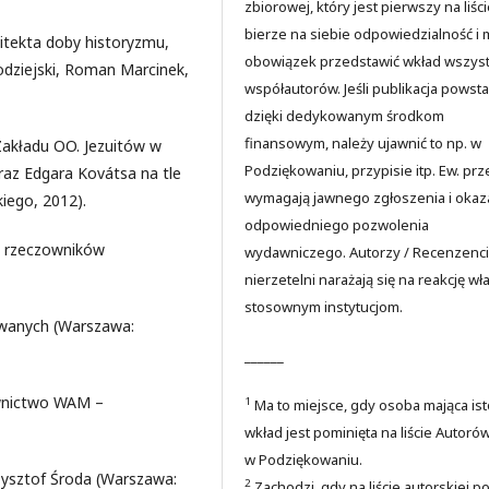
zbiorowej, który jest pierwszy na liści
bierze na siebie odpowiedzialność i 
itekta doby historyzmu,
obowiązek przedstawić wkład wszyst
łodziejski, Roman Marcinek,
współautorów. Jeśli publikacja powsta
dzięki dedykowanym środkom
finansowym, należy ujawnić to np. w
Zakładu OO. Jezuitów w
Podziękowaniu, przypisie itp. Ew. prz
az Edgara Kovátsa na tle
wymagają jawnego zgłoszenia i okaz
iego, 2012).
odpowiedniego pozwolenia
i rzeczowników
wydawniczego. Autorzy / Recenzenci
nierzetelni narażają się na reakcję wł
stosownym instytucjom.
ywanych (Warszawa:
______
awnictwo WAM –
1
Ma to miejsce, gdy osoba mająca is
wkład jest pominięta na liście Autoró
w Podziękowaniu.
rzysztof Środa (Warszawa:
2
Zachodzi, gdy na liście autorskiej p