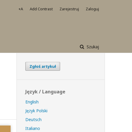
+A
Add Contrast
Zarejestruj
Zaloguj
Szukaj
Zgłoś artykuł
Język / Language
English
Język Polski
Deutsch
Italiano