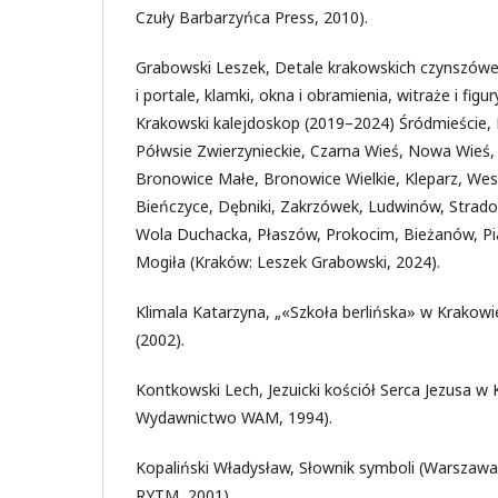
Czuły Barbarzyńca Press, 2010).
Grabowski Leszek, Detale krakowskich czynszówe
i portale, klamki, okna i obramienia, witraże i figu
Krakowski kalejdoskop (2019–2024) Śródmieście, 
Półwsie Zwierzynieckie, Czarna Wieś, Nowa Wieś
Bronowice Małe, Bronowice Wielkie, Kleparz, Weso
Bieńczyce, Dębniki, Zakrzówek, Ludwinów, Strado
Wola Duchacka, Płaszów, Prokocim, Bieżanów, Pias
Mogiła (Kraków: Leszek Grabowski, 2024).
Klimala Katarzyna, „«Szkoła berlińska» w Krakowi
(2002).
Kontkowski Lech, Jezuicki kościół Serca Jezusa w
Wydawnictwo WAM, 1994).
Kopaliński Władysław, Słownik symboli (Warszaw
RYTM, 2001).