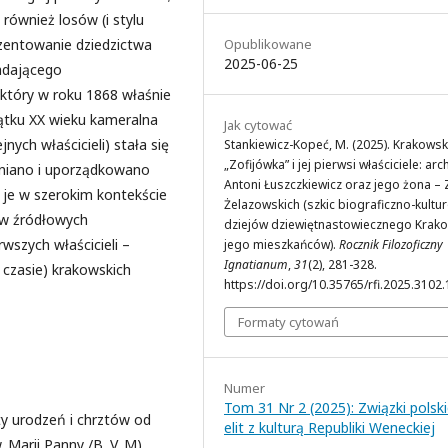
również losów (i stylu
ezentowanie dziedzictwa
Opublikowane
2025-06-25
adającego
który w roku 1868 właśnie
ątku XX wieku kameralna
Jak cytować
nych właścicieli) stała się
Stankiewicz-Kopeć, M. (2025). Krakowsk
„Zofijówka” i jej pierwsi właściciele: arch
mniano i uporządkowano
Antoni Łuszczkiewicz oraz jego żona – 
c je w szerokim kontekście
Żelazowskich (szkic biograficzno-kultu
ów źródłowych
dziejów dziewiętnastowiecznego Krako
wszych właścicieli –
jego mieszkańców).
Rocznik Filozoficzny
Ignatianum
,
31
(2), 281-328.
 czasie) krakowskich
https://doi.org/10.35765/rfi.2025.3102.
Formaty cytowań
Numer
Tom 31 Nr 2 (2025): Związki polsk
y urodzeń i chrztów od
elit z kulturą Republiki Weneckiej
 Marii Panny /B. V. M).