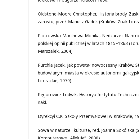
Oldstone-Moore Christopher, Historia brody. Zas
zarostu, przeł. Mariusz Gądek (Kraków: Znak Liter
Piotrowska-Marchewa Monika, Nędzarze i filantr
polskiej opinii publicznej w latach 1815–1863 (
Marszałek, 2004).
Purchla Jacek, Jak powstał nowoczesny Kraków. 
budowlanym miasta w okresie autonomii galicyjs
Literackie, 1979).
Ręgorowicz Ludwik, Historya Instytutu Techniczn
nakł.
Dyrekcyi C.K. Szkoły Przemysłowej w Krakowie, 19
Sowa w naturze i kulturze, red. Joanna Sokólska (S
Komputerowe „Alleluja”, 2000).