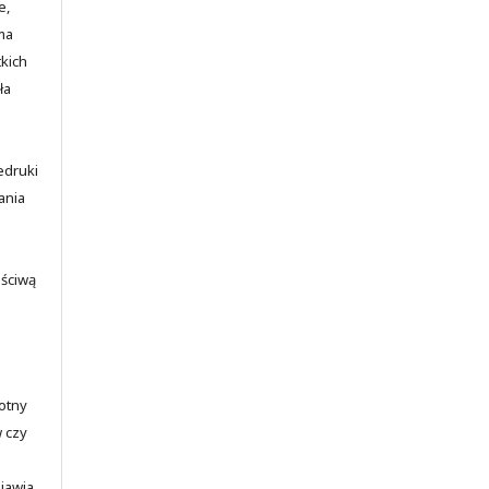
e,
ma
kich
ła
edruki
ania
aściwą
totny
w czy
ojawia