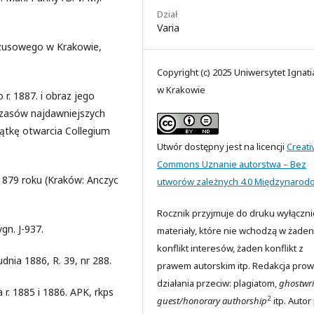
Dział
Varia
ezusowego w Krakowie,
Copyright (c) 2025 Uniwersytet Ignat
w Krakowie
 r. 1887. i obraz jego
 czasów najdawniejszych
ątkę otwarcia Collegium
Utwór dostępny jest na licencji
Creati
Commons Uznanie autorstwa – Bez
1879 roku (Kraków: Anczyc
utworów zależnych 4.0 Międzynarod
Rocznik przyjmuje do druku wyłączni
gn. J-937.
materiały, które nie wchodzą w żaden
konflikt interesów, żaden konflikt z
dnia 1886, R. 39, nr 288.
prawem autorskim itp. Redakcja prow
działania przeciw: plagiatom,
ghostwri
r. 1885 i 1886. APK, rkps
2
guest/honorary authorship
itp. Autor