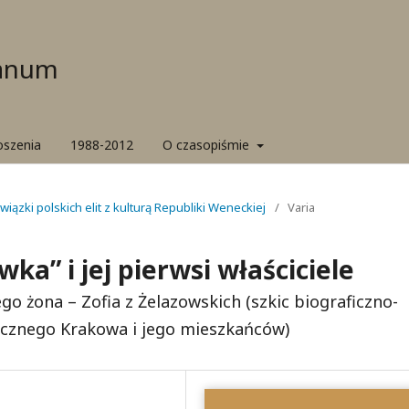
ianum
oszenia
1988-2012
O czasopiśmie
wiązki polskich elit z kulturą Republiki Weneckiej
/
Varia
ka” i jej pierwsi właściciele
go żona – Zofia z Żelazowskich (szkic biograficzno-
ecznego Krakowa i jego mieszkańców)