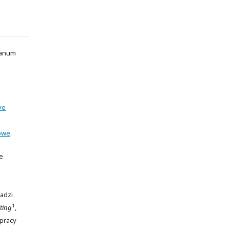
ianum
ve
owe
.
e
adzi
1
ting
,
 pracy