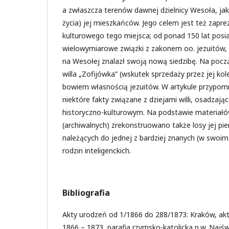
a zwłaszcza terenów dawnej dzielnicy Wesoła, jak 
życia) jej mieszkańców. Jego celem jest też zapr
kulturowego tego miejsca; od ponad 150 lat posi
wielowymiarowe związki z zakonem oo. jezuitów, 
na Wesołej znalazł swoją nową siedzibę. Na pocz
willa „Zofijówka” (wskutek sprzedaży przez jej kolej
bowiem własnością jezuitów. W artykule przypo
niektóre fakty związane z dziejami willi, osadzają
historyczno-kulturowym. Na podstawie materiał
(archiwalnych) zrekonstruowano także losy jej pier
należących do jednej z bardziej znanych (w swoim
rodzin inteligenckich.
Bibliografia
Akty urodzeń od 1/1866 do 288/1873: Kraków, akt
1866 – 1873, parafia rzymsko-katolicka p.w. Najśw.