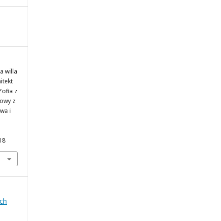
a willa
itekt
Zofia z
rowy z
wa i
18
ich