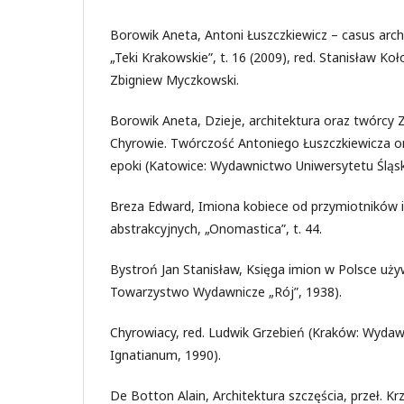
Borowik Aneta, Antoni Łuszczkiewicz – casus arch
„Teki Krakowskie”, t. 16 (2009), red. Stanisław Ko
Zbigniew Myczkowski.
Borowik Aneta, Dzieje, architektura oraz twórcy 
Chyrowie. Twórczość Antoniego Łuszczkiewicza or
epoki (Katowice: Wydawnictwo Uniwersytetu Śląsk
Breza Edward, Imiona kobiece od przymiotników 
abstrakcyjnych, „Onomastica”, t. 44.
Bystroń Jan Stanisław, Księga imion w Polsce uż
Towarzystwo Wydawnicze „Rój”, 1938).
Chyrowiacy, red. Ludwik Grzebień (Kraków: Wyd
Ignatianum, 1990).
De Botton Alain, Architektura szczęścia, przeł. K