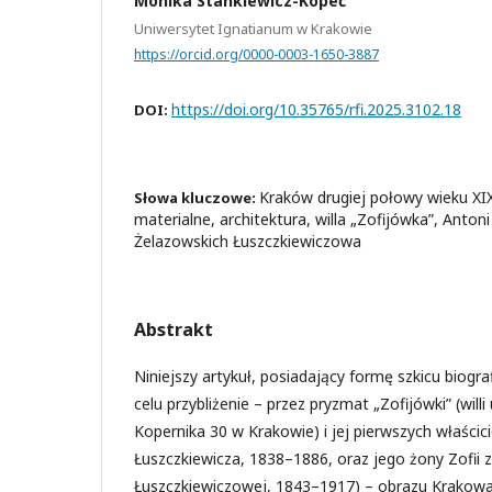
Monika Stankiewicz-Kopeć
Uniwersytet Ignatianum w Krakowie
https://orcid.org/0000-0003-1650-3887
https://doi.org/10.35765/rfi.2025.3102.18
DOI:
Kraków drugiej połowy wieku XI
Słowa kluczowe:
materialne, architektura, willa „Zofijówka”, Antoni
Żelazowskich Łuszczkiewiczowa
Abstrakt
Niniejszy artykuł, posiadający formę szkicu biog
celu przybliżenie – przez pryzmat „Zofijówki” (willi
Kopernika 30 w Krakowie) i jej pierwszych właścici
Łuszczkiewicza, 1838–1886, oraz jego żony Zofii 
Łuszczkiewiczowej, 1843–1917) – obrazu Krakowa 