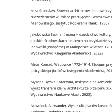
Łoza Stanisław, Słownik architektów i budownicz
cudzoziemców w Polsce pracujących (Warszawa:
Mianowskiego. Instytut Popierania Nauki, 1930).
Jakubowska Sabina, Imiona ‒ dziedzictwo kultury
polskich środowiskach lokalnych na przykładzie rzy
Jadowniki (Podgórne) w Małopolsce w latach 178
Wydawnictwo Księgarnia Akademicka, 2022).
Meus Konrad, Wadowice 1772–1914. Studium prz
galicyjskiego (Kraków: Księgarnia Akademicka, 201
Mysona Byrska Katarzyna, Inskrypcje na kamienic
wyraz transferu idei w architekturze przełomu XIX
Wydawnictwo Naukowe Akapit 2023).
Nowolecki Aleksander, Wykaz ulic placów kościo
Krakowa i Podgórza, Kraków 1880.