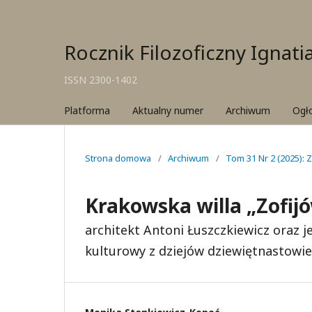
Rocznik Filozoficzny Ignat
ISSN 2300-1402
Platforma
Aktualny numer
Archiwum
Ogł
Strona domowa
/
Archiwum
/
Tom 31 Nr 2 (2025): Z
Krakowska willa „Zofijów
architekt Antoni Łuszczkiewicz oraz je
kulturowy z dziejów dziewiętnastowi