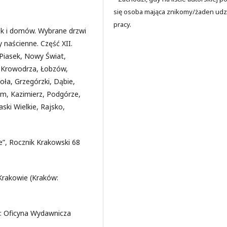
się osoba mająca znikomy/żaden udz
pracy.
k i domów. Wybrane drzwi
ry naścienne. Część XII.
Piasek, Nowy Świat,
, Krowodrza, Łobzów,
ła, Grzegórzki, Dąbie,
m, Kazimierz, Podgórze,
ki Wielkie, Rajsko,
e”, Rocznik Krakowski 68
 Krakowie (Kraków:
a: Oficyna Wydawnicza