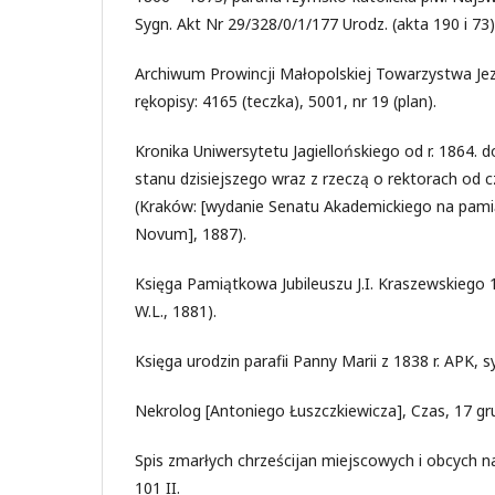
Sygn. Akt Nr 29/328/0/1/177 Urodz. (akta 190 i 73)
Archiwum Prowincji Małopolskiej Towarzystwa J
rękopisy: 4165 (teczka), 5001, nr 19 (plan).
Kronika Uniwersytetu Jagiellońskiego od r. 1864. do
stanu dzisiejszego wraz z rzeczą o rektorach od
(Kraków: [wydanie Senatu Akademickiego na pami
Novum], 1887).
Księga Pamiątkowa Jubileuszu J.I. Kraszewskiego 
W.L., 1881).
Księga urodzin parafii Panny Marii z 1838 r. APK, sy
Nekrolog [Antoniego Łuszczkiewicza], Czas, 17 gru
Spis zmarłych chrześcijan miejscowych i obcych na 
101 II.