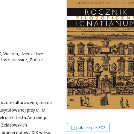
X, Wesoła, dziedzictwo
 Łuszczkiewicz, Zofia z
raficzno-kulturowego, ma na
 usytułowanej przy ul. M.
eli (architekta Antoniego
z Żelazowskich
pobierz plik PDF
drugiej połowy XIX wieku;