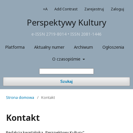
+A
Add Contrast
Zarejestruj
Zaloguj
Perspektywy Kultury
e-ISSN 2719-8014 • ISSN 2081-1446
Platforma
Aktualny numer
Archiwum
Ogłoszenia
O czasopiśmie
Szukaj
Strona domowa
/
Kontakt
Kontakt
Redakcja kwartalnika „Perspektywy Kultury”