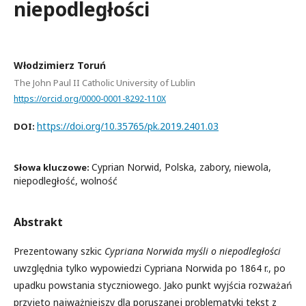
niepodległości
Włodzimierz Toruń
The John Paul II Catholic University of Lublin
https://orcid.org/0000-0001-8292-110X
https://doi.org/10.35765/pk.2019.2401.03
DOI:
Cyprian Norwid, Polska, zabory, niewola,
Słowa kluczowe:
niepodległość, wolność
Abstrakt
Prezentowany szkic
Cypriana Norwida myśli o niepodległości
uwzględ­nia tylko wypowiedzi Cypriana Norwida po 1864 r., po
upadku po­wstania styczniowego. Jako punkt wyjścia rozważań
przyjęto naj­ważniejszy dla poruszanej problematyki tekst z