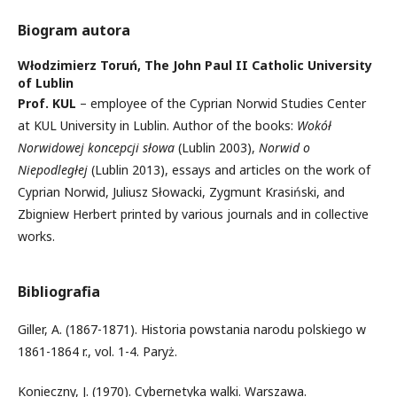
Biogram autora
Włodzimierz Toruń,
The John Paul II Catholic University
of Lublin
Prof. KUL
– employee of the Cyprian Norwid Studies Center
at KUL University in Lublin. Author of the books:
Wo­kół
Norwidowej koncepcji słowa
(Lublin 2003),
Norwid o
Niepodległej
(Lublin 2013), essays and articles on the work of
Cyprian Norwid, Ju­liusz Słowacki, Zygmunt Krasiński, and
Zbigniew Herbert printed by various journals and in collective
works.
Bibliografia
Giller, A. (1867-1871). Historia powstania narodu polskiego w
1861-1864 r., vol. 1-4. Paryż.
Konieczny, J. (1970). Cybernetyka walki. Warszawa.