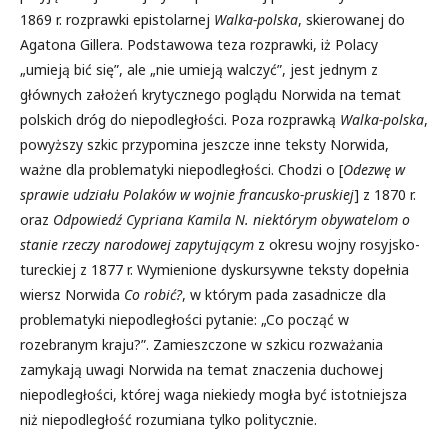
1869 r. rozprawki epistolarnej
Walka-polska
, skierowanej do
Agatona Gillera. Podstawo­wa teza rozprawki, iż Polacy
„umieją bić się”, ale „nie umieją walczyć”, jest jednym z
głównych założeń krytycznego poglądu Norwida na te­mat
polskich dróg do niepodległości. Poza rozprawką
Walka-polska
,
powyższy szkic przypomina jeszcze inne teksty Norwida,
ważne dla problematyki niepodległości. Chodzi o [
Odezwę w
sprawie udziału Po­laków w wojnie francusko-pruskiej
] z 1870 r.
oraz
Odpowiedź Cypriana Kamila N. niektórym obywatelom o
stanie rzeczy narodowej zapytującym
z okresu wojny rosyjsko-
tureckiej z 1877 r. Wymienione dyskursywne teksty dopełnia
wiersz Norwida
Co robić?
, w którym pada zasadnicze dla
problematyki niepodległości pytanie: „Co począć w
rozebranym kraju?”. Zamieszczone w szkicu rozważania
zamykają uwagi Norwi­da na temat znaczenia duchowej
niepodległości, której waga niekiedy mogła być istotniejsza
niż niepodległość rozumiana tylko politycznie.