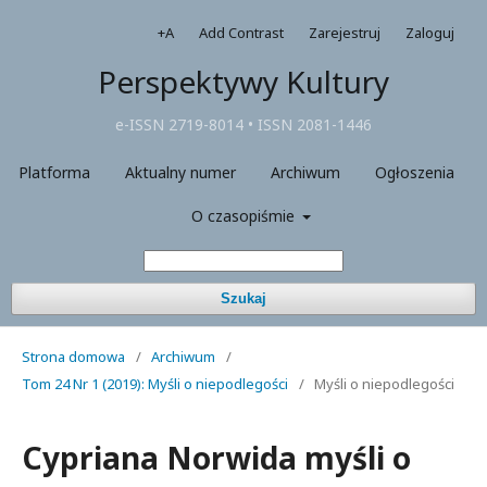
+A
Add Contrast
Zarejestruj
Zaloguj
Perspektywy Kultury
e-ISSN 2719-8014 • ISSN 2081-1446
Platforma
Aktualny numer
Archiwum
Ogłoszenia
O czasopiśmie
Szukaj
Strona domowa
/
Archiwum
/
Tom 24 Nr 1 (2019): Myśli o niepodlegości
/
Myśli o niepodlegości
Cypriana Norwida myśli o