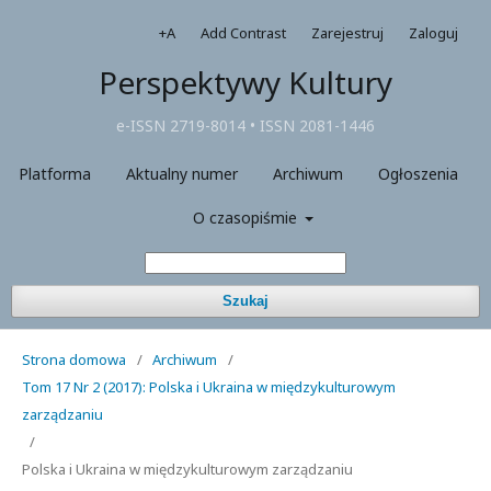
+A
Add Contrast
Zarejestruj
Zaloguj
Perspektywy Kultury
e-ISSN 2719-8014 • ISSN 2081-1446
Platforma
Aktualny numer
Archiwum
Ogłoszenia
O czasopiśmie
Szukaj
Strona domowa
/
Archiwum
/
Tom 17 Nr 2 (2017): Polska i Ukraina w międzykulturowym
zarządzaniu
/
Polska i Ukraina w międzykulturowym zarządzaniu