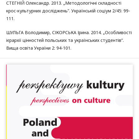
СТЕГНІЙ Олександр. 2013. „Методологічні складності
крос-культурних досліджень”. Українській соціум 2/45: 99-
111.
ШУЛЬГА Володимир, СІКОРСЬКА Ірина. 2014. „Особливості
ієрархії цінностей польських та українських студентів”.
Вища освіта України 2: 94-101.