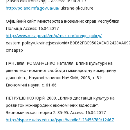
[Zasób elektroniczny] – access: 16.04.2017.
http://poland.mfa.gov.ua/ua/
ukraine-pl/culture
Офіційний сайт Міністерства іноземних справ Республіки
Польща Access: 16.04.2017.
http://www.msz.gov.pl/en/p/msz_en/foreign_policy/
eastern_policy/ukraine;jsessionid=B0E62FBE9502AEAD2428AA09
cmsap1p
ПАН Лілія, РОМАНЧЕНКО Наталля, Вплив культури на
рівень еко- номічної свободи і міжнародну комерційну
діяльність, Наукові записки НаУКМА, 2008, т. 81:
Економічні науки, с. 61-66.
ПЕТРУШЕНКО Юрій. 2009. „Вплив дистанції культур на
розвиток міжнародних економічних відносин”.
Экономическая теория 2: 85-95. Access: 16.04.2017.
http://dspace.uabs.edu.ua/jspui/handle/123456789/12467