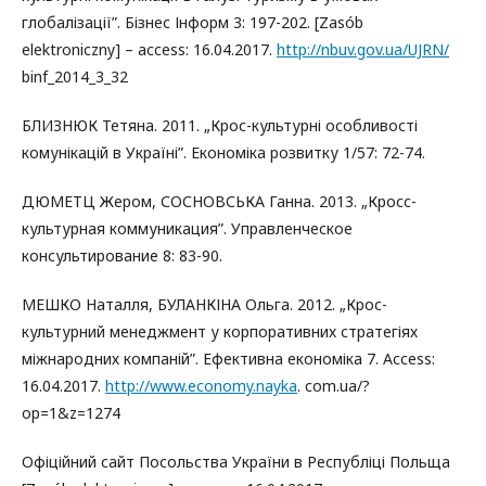
глобалізації”. Бізнес Інформ 3: 197-202. [Zasób
elektroniczny] – access: 16.04.2017.
http://nbuv.gov.ua/UJRN/
binf_2014_3_32
БЛИЗНЮК Тетяна. 2011. „Крос-культурні особливості
комунікацій в Україні”. Економіка розвитку 1/57: 72-74.
ДЮМЕТЦ Жером, СОСНОВСЬКА Ганна. 2013. „Кросс-
культурная коммуникация”. Управленческое
консультирование 8: 83-90.
МЕШКО Наталля, БУЛАНКІНА Ольга. 2012. „Крос-
культурний менеджмент у корпоративних стратегіях
міжнародних компаній”. Ефективна економіка 7. Access:
16.04.2017.
http://www.economy.nayka
. com.ua/?
op=1&z=1274
Офіційний сайт Посольства України в Республіці Польща