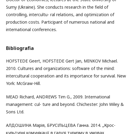
Sumy (Ukraine). She conducts research in the field of
controlling, intercultu- ral relations, and optimization of
production costs. Participant of numerous national and
international conferences.
Bibliografia
HOFSTEDE Geert, HOFSTEDE Gert Jan, MINKOV Michael.
2010. Cultures and organizations: software of the mind:
intercultural cooperation and its importance for survival. New
York: McGraw-Hill.
MEAD Richard, ANDREWS Tim G., 2009. International
management: cul- ture and beyond. Chichester: John Wiley &
Sons Ltd.
АЛДОШИНА Марія, БРУСІЛЬЦЕВА Ганна. 2014. „Крос-
культурні комунікації в галузі туризму в умовах