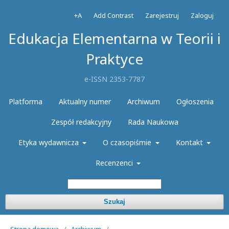
+A
Add Contrast
Zarejestruj
Zaloguj
Edukacja Elementarna w Teorii i
Praktyce
e-ISSN 2353-7787
Platforma
Aktualny numer
Archiwum
Ogłoszenia
Zespół redakcyjny
Rada Naukowa
Etyka wydawnicza
O czasopiśmie
Kontakt
Recenzenci
Szukaj