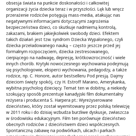
obsesja świata na punkcie doskonałości i całkowitej
organizacji życia dziecka teraz i w przyszłości. Lęk lub wręcz
przerażenie rodziców potęgują mass-media, atakując nas
negatywnymi informacjami dotyczącymi zagrożenia
bezpieczeństwa dzieci, co skutkuje nadmierną kontrolą,
zakazami, brakiem jakiejkolwiek swobody dzieci. Efektem
takich działań jest tzw. syndrom Dziecka Wypalonego, czyli
dziecka przeładowanego nauką – często jeszcze przed jej
formalnym rozpoczęciem, dziecka zestresowanego,
cierpiącego na nadwagę, depresję, krótkowzroczność i wiele
innych chorób. Krytyki nowoczesnego wychowania podejmują
się psychologowie, eksperci wychowania, pedagodzy, a także
rodzice, np. C. Honore, autor bestselleru Pod presją. Dajmy
dzieciom święty spokój, czy H. Estroff Marano, Amerykanka,
wybitna psycholog dziecięcy. Temat ten w dobitny, a niekiedy
szokujący sposób prezentuje kanadyjski film dokumentalny
reżysera i producenta S. Harpera pt.: Wyreżyserowane
dzieciństwo, który został wyemitowany przez polską telewizję
w 2011 roku i do dzisiaj wzbudza burzliwe dyskusje, zwłaszcza
w środowisku edukacyjnym. Film ten porównuje dzieciństwo
obecnych rodziców z dzieciństwem dzieci współczesnych.
Spontaniczną zabawę na podwórkach, ulicach i parkach