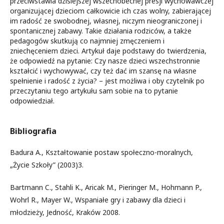
przeciwstawia dzisiejszej wszechobecnej presji wychowawczej
organizującej dzieciom całkowicie ich czas wolny, zabierającej
im radość ze swobodnej, własnej, niczym nieograniczonej i
spontanicznej zabawy. Takie działania rodziców, a także
pedagogów skutkują co najmniej zmęczeniem i
zniechęceniem dzieci. Artykuł daje podstawy do twierdzenia,
że odpowiedź na pytanie: Czy nasze dzieci wszechstronnie
kształcić i wychowywać, czy też dać im szansę na własne
spełnienie i radość z życia? – jest możliwa i oby czytelnik po
przeczytaniu tego artykułu sam sobie na to pytanie
odpowiedział.
Bibliografia
Badura A., Kształtowanie postaw społeczno-moralnych,
„Życie Szkoły” (2003)3.
Bartmann C., Stahli K., Aricak M., Pieringer M., Hohmann P.,
Wohrl R., Mayer W., Wspaniałe gry i zabawy dla dzieci i
młodzieży, Jedność, Kraków 2008.