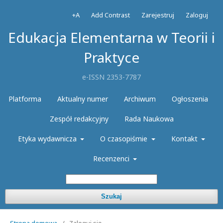
+A
Add Contrast
Zarejestruj
Zaloguj
Edukacja Elementarna w Teorii i
Praktyce
e-ISSN 2353-7787
Platforma
Aktualny numer
Archiwum
Ogłoszenia
Zespół redakcyjny
Rada Naukowa
Etyka wydawnicza
O czasopiśmie
Kontakt
Recenzenci
Szukaj