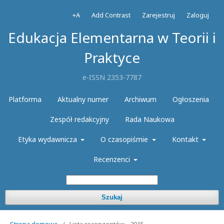
+A
Add Contrast
Zarejestruj
Zaloguj
Edukacja Elementarna w Teorii i
Praktyce
e-ISSN 2353-7787
Platforma
Aktualny numer
Archiwum
Ogłoszenia
Zespół redakcyjny
Rada Naukowa
Etyka wydawnicza
O czasopiśmie
Kontakt
Recenzenci
Szukaj