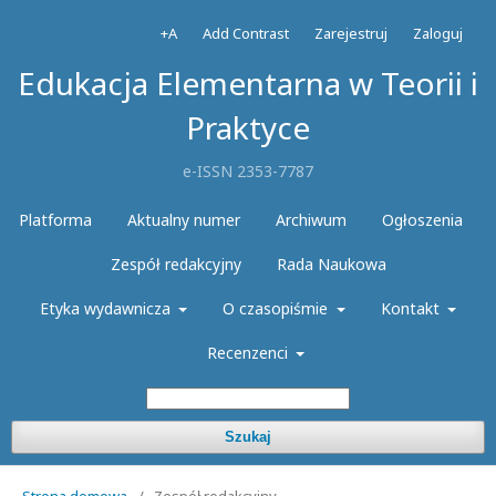
+A
Add Contrast
Zarejestruj
Zaloguj
Edukacja Elementarna w Teorii i
Praktyce
e-ISSN 2353-7787
Platforma
Aktualny numer
Archiwum
Ogłoszenia
Zespół redakcyjny
Rada Naukowa
Etyka wydawnicza
O czasopiśmie
Kontakt
Recenzenci
Szukaj