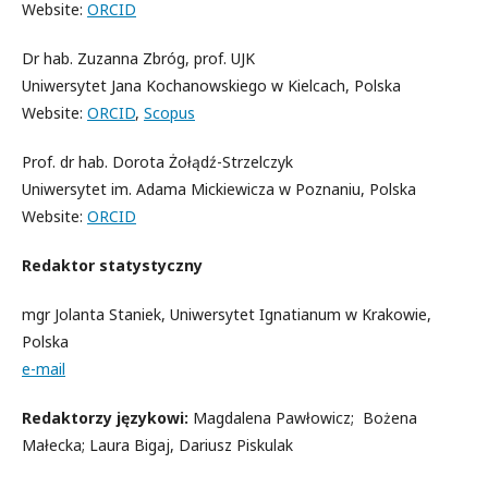
Website:
ORCID
Dr hab. Zuzanna Zbróg, prof. UJK
Uniwersytet Jana Kochanowskiego w Kielcach, Polska
Website:
ORCID
,
Scopus
Prof. dr hab. Dorota Żołądź-Strzelczyk
Uniwersytet im. Adama Mickiewicza w Poznaniu, Polska
Website:
ORCID
Redaktor statystyczny
mgr Jolanta Staniek, Uniwersytet Ignatianum w Krakowie,
Polska
e-mail
Redaktorzy jęz
y
kowi:
Magdalena Pawłowicz; Bożena
Małecka; Laura Bigaj, Dariusz Piskulak