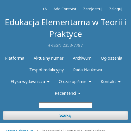
+A
Add Contrast
Zarejestruj
Zaloguj
Edukacja Elementarna w Teorii i
Praktyce
e-ISSN 2353-7787
Platforma
Aktualny numer
Archiwum
Ogłoszenia
Zespół redakcyjny
Rada Naukowa
Etyka wydawnicza
O czasopiśmie
Kontakt
Recenzenci
Szukaj