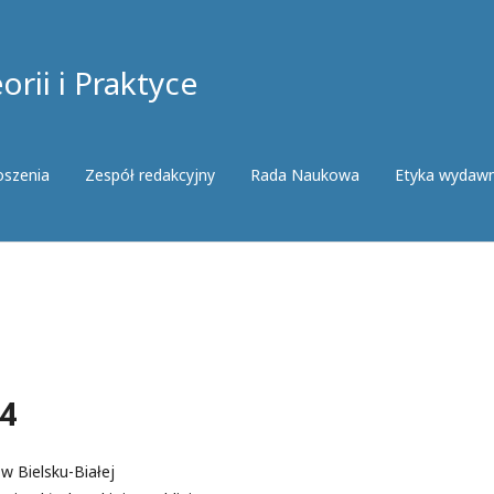
rii i Praktyce
oszenia
Zespół redakcyjny
Rada Naukowa
Etyka wydaw
14
w Bielsku-Białej