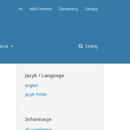
+A
Add Contrast
Zarejestruj
Zaloguj
nicza
Szukaj
Język / Language
English
Język Polski
Informacje
dla czytelników