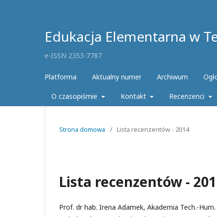
Edukacja Elementarna w Teo
e-ISSN 2353-7787
Platforma
Aktualny numer
Archiwum
Ogł
O czasopiśmie
Kontakt
Recenzenci
Strona domowa
/
Lista recenzentów - 2014
Lista recenzentów - 20
Prof. dr hab. Irena Adamek, Akademia Tech.-Hum. 